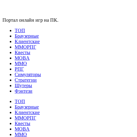
Портал онлайн игр на ПК.
ТОП
Браузерные
Клиентские
ММОРПГ
Квесты
MOBA
ММО
РПГ
Симуляторы
Стратегии
Шутеры
Фэнтези
ТОП
Браузерные
Клиентские
ММОРПГ
Квесты
MOBA
ММО