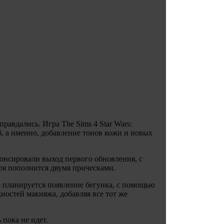
равдались. Игра The Sims 4 Star Wars:
, а именно, добавление тонов кожи и новых
онсировали выход первого обновления, с
ября пополнится двумя прическами.
е планируется появление бегунка, с помощью
ностей макияжа, добавляя все тот же
 пока не идет.