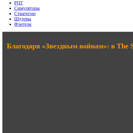
РПГ
Симуляторы
Стратегии
Шутеры
Фэнтези
Благодаря «Звездным войнам»: в The 