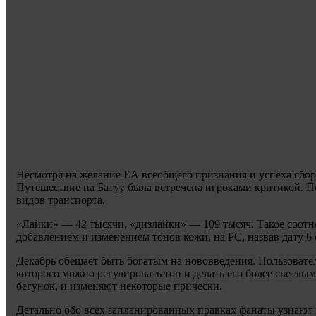
Несмотря на желание ЕА всеобщего признания и успеха сбора 
Путешествие на Батуу была встречена игроками критикой. По
видов транспорта.
«Лайки» — 42 тысячи, «дизлайки» — 109 тысяч. Такое соотн
добавлением и изменением тонов кожи, на РС, назвав дату 6 
Декабрь обещает быть богатым на нововведения. Пользовател
которого можно регулировать тон и делать его более светлы
бегунок, и изменяют некоторые прически.
Детально обо всех запланированных правках фанаты узнают в 