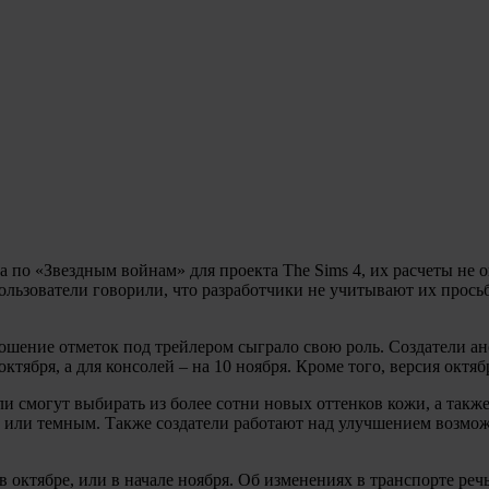
по «Звездным войнам» для проекта The Sims 4, их расчеты не оп
льзователи говорили, что разработчики не учитывают их просьб
ошение отметок под трейлером сыграло свою роль. Создатели ан
октября, а для консолей – на 10 ноября. Кроме того, версия окт
и смогут выбирать из более сотни новых оттенков кожи, а такж
м или темным. Также создатели работают над улучшением возмож
октябре, или в начале ноября. Об изменениях в транспорте речь