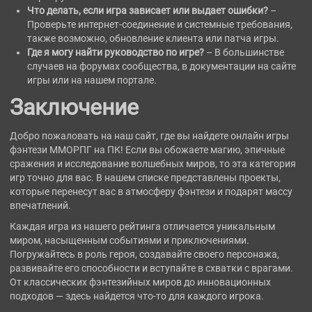
Что делать, если игра зависает или выдает ошибки?
–
Проверьте интернет-соединение и системные требования,
также возможно, обновление клиента или патча игры.
Где я могу найти руководство по игре?
– В большинстве
случаев на форумах сообщества, в документации на сайте
игры или на нашем портале.
Заключение
Добро пожаловать на наш сайт, где вы найдете онлайн игры
фэнтези ММОРПГ на ПК! Если вы обожаете магию, эпичные
сражения и исследование волшебных миров, то эта категория
игр точно для вас. В нашем списке представлены проекты,
которые перенесут вас в атмосферу фэнтези и подарят массу
впечатлений.
Каждая игра из нашего рейтинга отличается уникальным
миром, насыщенным событиями и приключениями.
Погружайтесь в роль героя, создавайте своего персонажа,
развивайте его способности и вступайте в схватки с врагами.
От классических фэнтезийных миров до инновационных
подходов — здесь найдется что-то для каждого игрока.