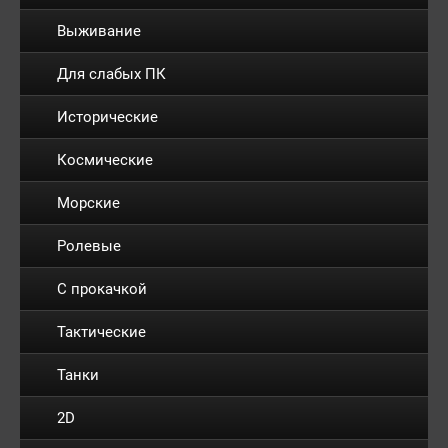
Выживание
Для слабых ПК
Исторические
Космические
Морские
Ролевые
С прокачкой
Тактические
Танки
2D