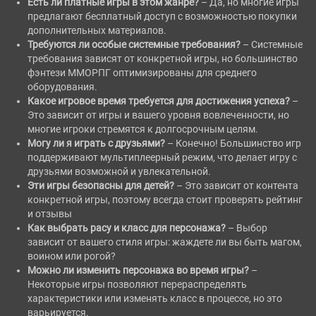
Есть ли платные игры в этом жанре?
– Да, но многие игры
предлагают бесплатный доступ с возможностью покупки
дополнительных материалов.
Требуются ли особые системные требования?
– Системные
требования зависят от конкретной игры, но большинство
фэнтези ММОРПГ оптимизированы для среднего
оборудования.
Какое игровое время требуется для достижения успеха?
–
Это зависит от игры и вашего уровня вовлеченности, но
многие игроки стремятся к долгосрочным целям.
Могу ли я играть с друзьями?
– Конечно! Большинство игр
поддерживают мультиплеерный режим, что делает игру с
друзьями возможной и увлекательной.
Эти игры безопасны для детей?
– Это зависит от контента
конкретной игры, поэтому всегда стоит проверять рейтинг
и отзывы
Как выбрать расу и класс для персонажа?
– Выбор
зависит от вашего стиля игры: жаждете ли вы быть магом,
воином или рогой?
Можно ли изменить персонажа во время игры?
–
Некоторые игры позволяют перераспределять
характеристики или изменять класс в процессе, но это
варьируется.