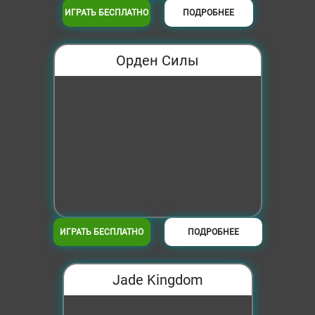
ИГРАТЬ БЕСПЛАТНО
ПОДРОБНЕЕ
Орден Силы
ИГРАТЬ БЕСПЛАТНО
ПОДРОБНЕЕ
Jade Kingdom