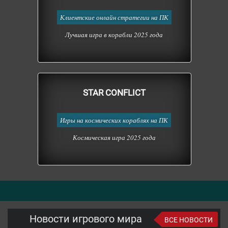
Клиентские онлайн стратегии на ПК
Лучшая игра в корабли 2025 года
STAR CONFLICT
Игры на космических кораблях на ПК
Космическая игра 2025 года
Новости игрового мира
ВСЕ НОВОСТИ