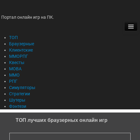
Портал онлайн игр на ПК.
ТОП
БРАУЗЕРНЫЕ
ТОП
Браузерные
Клиентские
КЛИЕНТСКИЕ
ММОРПГ
Квесты
ММОРПГ
MOBA
ММО
КВЕСТЫ
РПГ
Симуляторы
MOBA
Стратегии
Шутеры
Фэнтези
ММО
ТОП лучших браузерных онлайн игр
РПГ
СИМУЛЯТОРЫ