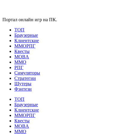
Портал онлайн игр на ПК.
ТОП
Браузерные
Клиентские
ММОРПГ
Квесты
MOBA
ММО
РПГ
Симуляторы
Стратегии
Шутеры
Фэнтези
ТОП
Браузерные
Клиентские
ММОРПГ
Квесты
MOBA
ММО