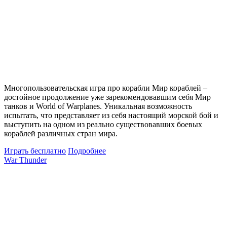
Многопользовательская игра про корабли Мир кораблей –
достойное продолжение уже зарекомендовавшим себя Мир
танков и World of Warplanes. Уникальная возможность
испытать, что представляет из себя настоящий морской бой и
выступить на одном из реально существовавших боевых
кораблей различных стран мира.
Играть бесплатно
Подробнее
War Thunder