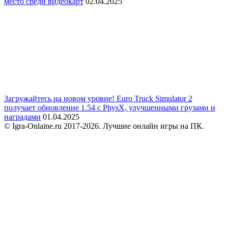
место среди видеокарт
02.04.2025
Загружайтесь на новом уровне! Euro Truck Simulator 2
получает обновление 1.54 с PhysX, улучшенными грузами и
наградами
01.04.2025
© Igra-Onlaine.ru 2017-2026. Лучшие онлайн игры на ПК.