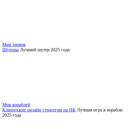
Мир танков
Шутеры
Лучший шутер 2025 года
Мир кораблей
Клиентские онлайн стратегии на ПК
Лучшая игра в корабли
2025 года