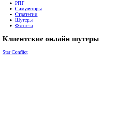
РПГ
Симуляторы
Стратегии
Шутеры
Фэнтези
Клиентские онлайн шутеры
Star Conflict