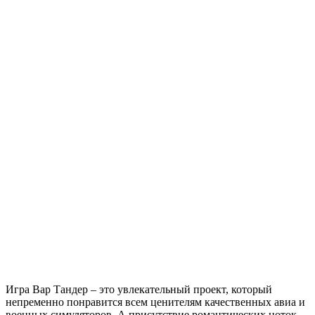
Игра Вар Тандер – это увлекательный проект, который
непременно понравится всем ценителям качественных авиа и
военных симуляторов. А присутствие романтических ноток