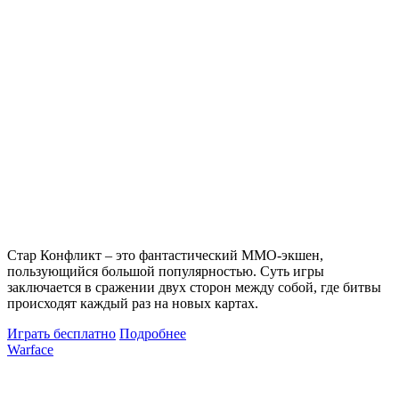
Стар Конфликт – это фантастический MMO-экшен,
пользующийся большой популярностью. Суть игры
заключается в сражении двух сторон между собой, где битвы
происходят каждый раз на новых картах.
Играть бесплатно
Подробнее
Warface