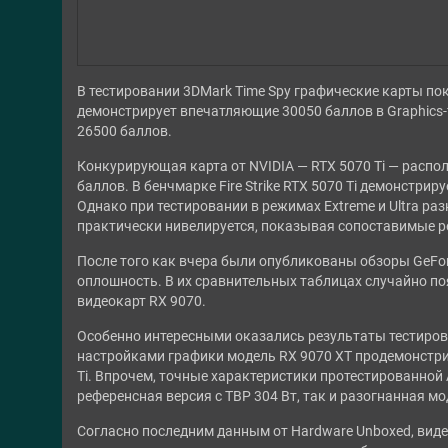
В тестировании 3DMark Time Spy графические карты по
демонстрирует впечатляющие 30050 баллов в Graphics-т
26500 баллов.
Конкурирующая карта от NVIDIA — RTX 5070 Ti — распо
баллов. В бенчмарке Fire Strike RTX 5070 Ti демонстри
Однако при тестировании в режимах Extreme и Ultra раз
практически нивелируется, показывая сопоставимые р
После того как вчера были опубликованы обзоры GeFor
оплошность. В их сравнительных таблицах случайно п
видеокарт RX 9070.
Особенно интересными оказались результаты тестирован
настройками графики модель RX 9070 XT продемонстрир
Ti. Впрочем, точные характеристики протестированной
референсная версия с TBP 304 Вт, так и разогнанная м
Согласно последним данным от Hardware Unboxed, виде