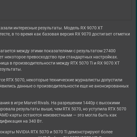
казали интересные результаты. Модель RX 9070 XT
есте, в то время как базовая версия RX 9070 достигает отметки
лагается между этими показателями с результатом 27400
рует некоторое превосходство при стандартных настройках.
ница в производительности между RTX 5070 Ti и RX 9070 XT
езультаты.
ce RTX 5070, некоторые технические журналисты допустили
оявились данные о производительности еще не анонсированных
ия в игре Marvel Rivals. На разрешении 1440p с высокими
овала результаты выше, чем RTX 5070, но уступила RTX 5070
 AMD карты остаются неизвестными — это могла быть как
одификация на 340 Вт.
окарты NVIDIA RTX 5070 и 5070 Ti демонстрируют более