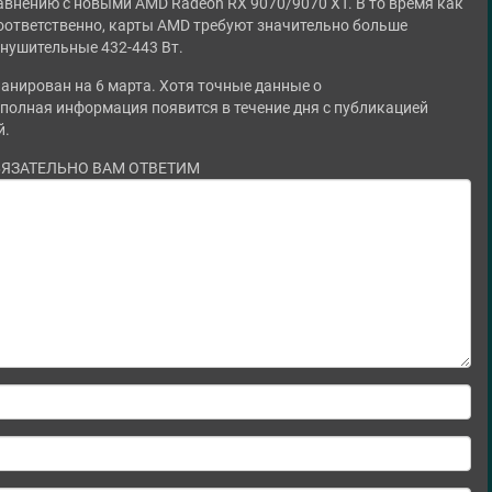
авнению с новыми AMD Radeon RX 9070/9070 XT. В то время как
соответственно, карты AMD требуют значительно больше
 внушительные 432-443 Вт.
нирован на 6 марта. Хотя точные данные о
 полная информация появится в течение дня с публикацией
й.
БЯЗАТЕЛЬНО ВАМ ОТВЕТИМ