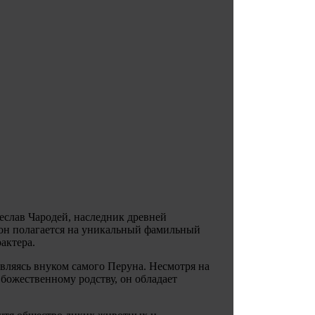
еслав Чародей, наследник древней
 он полагается на уникальный фамильный
актера.
ляясь внуком самого Перуна. Несмотря на
божественному родству, он обладает