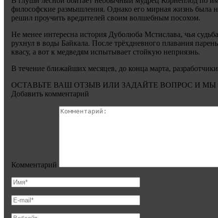
В глуши лесной обитает необычный мудрец Корнеплод по им
философские размышления. Однако его мирная жизнь была на
решил проучить вредителей своим волшебным посохом.
Не менее интересна история Дуболюба Мстислава, чья судьба 
рухнул в воды Байкала. После трёхдневного плавания парень о
квасу, а вот к медведям испытывает стойкую неприязнь.
В течение ближайших месяцев, до конца марта, разработчик
ОСТАВЬТЕ ВАШ ОТЗЫВ ИЛИ ЗАДАЙТЕ ВОПРОС И МЫ
Добавить комментарий
Комментарий