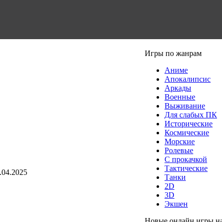
Игры по жанрам
Аниме
Апокалипсис
Аркады
Военные
Выживание
Для слабых ПК
Исторические
Космические
Морские
Ролевые
С прокачкой
Тактические
.04.2025
Танки
2D
3D
Экшен
Новые онлайн игры н