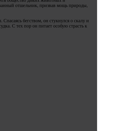
очтя общество диких животных и
еванный отшельник, призвав мощь природы,
 Спасаясь бегством, он стукнулся о скалу и
удка. С тех пор он питает особую страсть к