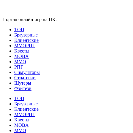
Портал онлайн игр на ПК.
ТОП
Браузерные
Клиентские
ММОРПГ
Квесты
MOBA
ММО
РПГ
Симуляторы
Стратегии
Шутеры
Фэнтези
ТОП
Браузерные
Клиентские
ММОРПГ
Квесты
MOBA
ММО