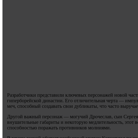
Разработчики представили ключевых персонажей новой части
гиперборейской династии. Его отличительная черта — импул
меч, способный создавать свои дубликаты, что часто выручает
Другой важный персонаж — могучий Дрочеслав, сын Сергея,
внушительные габариты и некоторую медлительность, этот во
способностью поражать противников молниями.