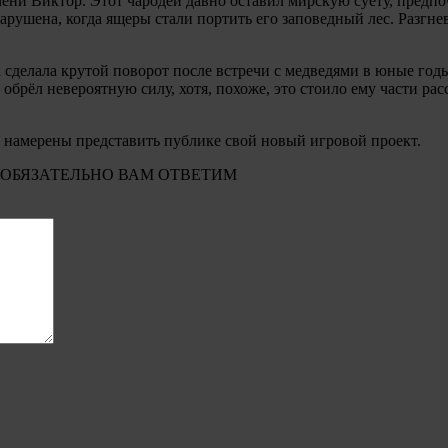
ени Виктор. Этот чародей давно оставил мирскую суету, предп
рушена, когда ящеры стали портить его заповедный лес. Разгн
сделала крутой поворот после встречи с медведями в юные годы.
брёл невероятную силу, хотя, похоже, это стоило ему части расс
и намерены представить публике свой новый игровой проект.
 ОБЯЗАТЕЛЬНО ВАМ ОТВЕТИМ