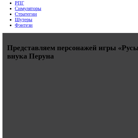
РПГ
Симуляторы
Стратегии
Шутеры
Фэнтези
Представляем персонажей игры «Русы 
внука Перуна