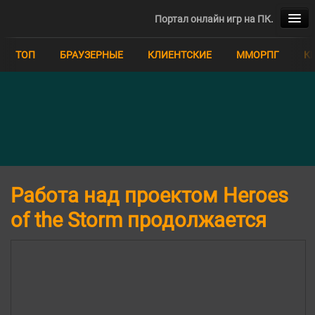
Портал онлайн игр на ПК.
ТОП
ТОП
БРАУЗЕРНЫЕ
КЛИЕНТСКИЕ
ММОРПГ
К
БРАУЗЕРНЫЕ
КЛИЕНТСКИЕ
ММОРПГ
КВЕСТЫ
Работа над проектом Heroes
MOBA
of the Storm продолжается
ММО
РПГ
СИМУЛЯТОРЫ