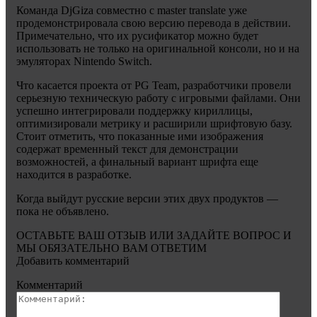
Команда DjGiza совместно с master translate уже
продемонстрировала свою версию перевода в действии.
Примечательно, что их русификатор можно будет
использовать не только на оригинальной консоли, но и на
эмуляторах Nintendo Switch.
Что касается проекта от PG Team, разработчики провели
серьезную техническую работу с игровыми файлами. Они
успешно интегрировали поддержку кириллицы,
оптимизировали метрику и расширили шрифтовую базу.
Стоит отметить, что показанные ими изображения
содержат временный текст для демонстрации
возможностей, а финальный вариант шрифта еще
находится в разработке.
Когда выйдут русские версии этих двух продуктов —
пока не объявлено.
ОСТАВЬТЕ ВАШ ОТЗЫВ ИЛИ ЗАДАЙТЕ ВОПРОС И
МЫ ОБЯЗАТЕЛЬНО ВАМ ОТВЕТИМ
Добавить комментарий
Комментарий