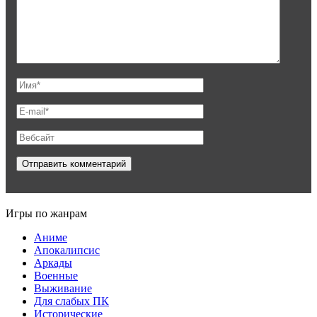
Игры по жанрам
Аниме
Апокалипсис
Аркады
Военные
Выживание
Для слабых ПК
Исторические