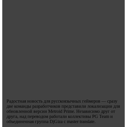
Радостная новость для русскоязычных геймеров — сразу
две команды разработчиков представили локализации для
обновленной версии Metroid Prime. Независимо друг от
друга, над переводом работали коллективы PG Team и
объединенная группа DjGiza с master translate.