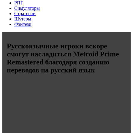
РПГ
Симуляторы
Стратегии
Шутеры
Фэнтези
Русскоязычные игроки вскоре
смогут насладиться Metroid Prime
Remastered благодаря созданию
переводов на русский язык