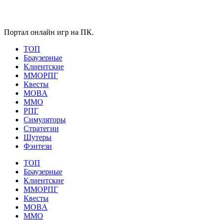
Портал онлайн игр на ПК.
ТОП
Браузерные
Клиентские
ММОРПГ
Квесты
MOBA
ММО
РПГ
Симуляторы
Стратегии
Шутеры
Фэнтези
ТОП
Браузерные
Клиентские
ММОРПГ
Квесты
MOBA
ММО