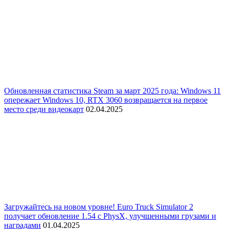
Обновленная статистика Steam за март 2025 года: Windows 11
опережает Windows 10, RTX 3060 возвращается на первое
место среди видеокарт
02.04.2025
Загружайтесь на новом уровне! Euro Truck Simulator 2
получает обновление 1.54 с PhysX, улучшенными грузами и
наградами
01.04.2025