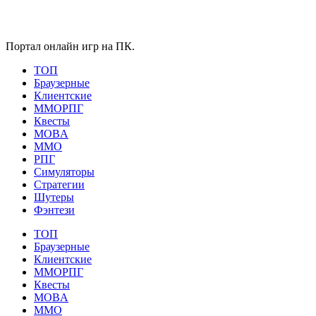
Портал онлайн игр на ПК.
ТОП
Браузерные
Клиентские
ММОРПГ
Квесты
MOBA
ММО
РПГ
Симуляторы
Стратегии
Шутеры
Фэнтези
ТОП
Браузерные
Клиентские
ММОРПГ
Квесты
MOBA
ММО