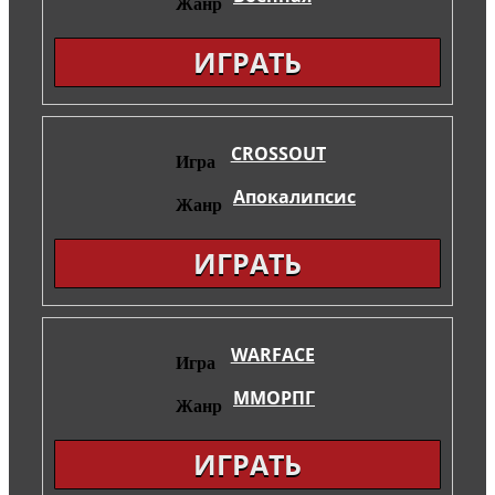
Жанр
ИГРАТЬ
CROSSOUT
Игра
Апокалипсис
Жанр
ИГРАТЬ
WARFACE
Игра
ММОРПГ
Жанр
ИГРАТЬ