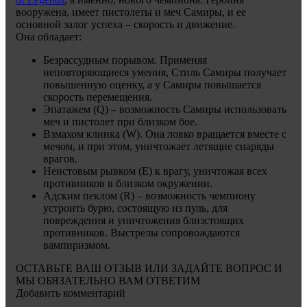
вооружена, имеет пистолеты и меч Самиры, и ее
основной залог успеха – скорость и движение.
Она обладает:
Безрассудным порывом. Применяя
неповторяющиеся умения, Стиль Самиры получает
повышенную оценку, а у Самиры повышается
скорость перемещения.
Эпатажем (Q) – возможность Самиры использовать
меч и пистолет при близком бое.
Взмахом клинка (W). Она ловко вращается вместе с
мечом, и при этом, уничтожает летящие снаряды
врагов.
Неистовым рывком (Е) к врагу, уничтожая всех
противников в близком окружении.
Адским пеклом (R) – возможность чемпиону
устроить бурю, состоящую из пуль, для
повреждения и уничтожения близстоящих
противников. Выстрелы сопровождаются
вампиризмом.
ОСТАВЬТЕ ВАШ ОТЗЫВ ИЛИ ЗАДАЙТЕ ВОПРОС И
МЫ ОБЯЗАТЕЛЬНО ВАМ ОТВЕТИМ
Добавить комментарий