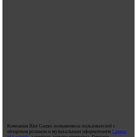
Компания Riot Games познакомила пользователей с
обзорным роликом и музыкальным оформлением
League
of Legends
, а именно, нового чемпиона. Героиня