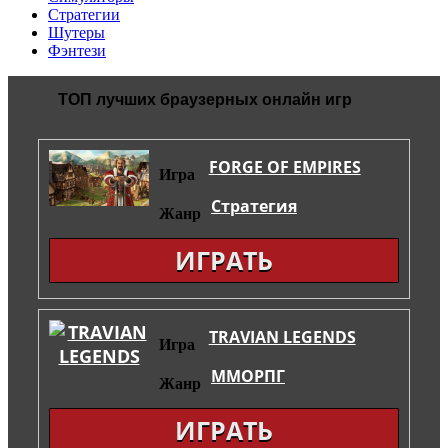
Стратегии
Шутеры
Фэнтези
ТОП лучших браузерных онлайн игр
FORGE OF EMPIRES
Игра
Стратегия
Жанр
ИГРАТЬ
TRAVIAN LEGENDS
Игра
ММОРПГ
Жанр
ИГРАТЬ