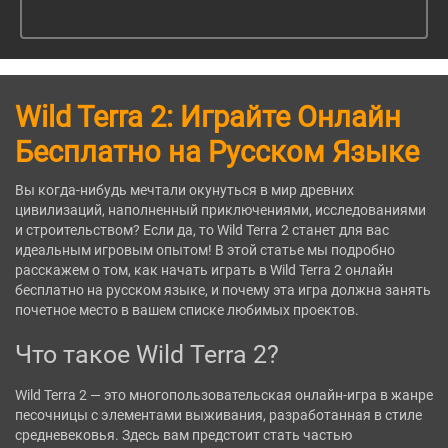
Wild Terra 2: Играйте Онлайн
Бесплатно на Русском Языке
Вы когда-нибудь мечтали окунуться в мир древних
цивилизаций, наполненный приключениями, исследованиями
и строительством? Если да, то Wild Terra 2 станет для вас
идеальным игровым опытом! В этой статье мы подробно
расскажем о том, как начать играть в Wild Terra 2 онлайн
бесплатно на русском языке, и почему эта игра должна занять
почетное место в вашем списке любимых проектов.
Что такое Wild Terra 2?
Wild Terra 2 — это многопользовательская онлайн-игра в жанре
песочницы с элементами выживания, разработанная в стиле
средневековья. Здесь вам предстоит стать частью