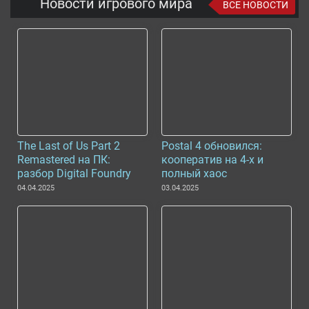
Новости игрового мира
ВСЕ НОВОСТИ
The Last of Us Part 2
Postal 4 обновился:
Remastered на ПК:
кооператив на 4-х и
разбор Digital Foundry
полный хаос
04.04.2025
03.04.2025