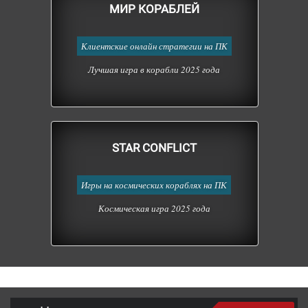
МИР КОРАБЛЕЙ
Клиентские онлайн стратегии на ПК
Лучшая игра в корабли 2025 года
STAR CONFLICT
Игры на космических кораблях на ПК
Космическая игра 2025 года