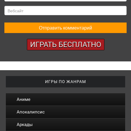
ИГРАТЬ БЕСПЛАТНО
ИГРЫ ПО ЖАНРАМ
Аниме
Апокалипсис
Аркады