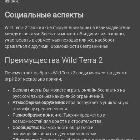
жизни.
Социальные аспекты
Wild Terra 2 также акцентирует внимание на взаимодействии
между игроками. Здесь вы можете объединиться в кланы,
участвовать в совместных походах или же, наоборот,
сражаться с другими. Возможности безграничны!
Преимущества Wild Terra 2
Почему стоит выбрать Wild Terra 2 среди множества других
игр? Вот несколько причин:
Бесплатность:
Вы можете играть онлайн бесплатно на
русском языке без каких-либо ограничений.
Атмосферное окружение:
Игра погружает в уникальную
атмосферу средневековья.
Разнообразие контента:
Тысячи предметов и
возможностей для крафта и строительства.
Сообщество:
Возможность общаться и
взаимодействовать с другими игроками.