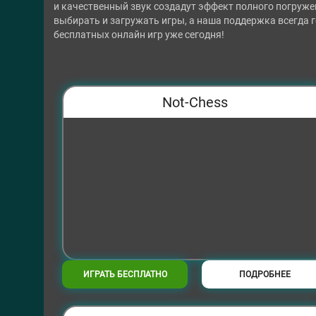
и качественный звук создадут эффект полного погруже
выбирать и загружать игры, а наша поддержка всегда 
бесплатных онлайн игр уже сегодня!
Not-Chess
ИГРАТЬ БЕСПЛАТНО
ПОДРОБНЕЕ