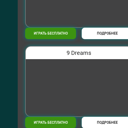
ИГРАТЬ БЕСПЛАТНО
ПОДРОБНЕЕ
9 Dreams
ИГРАТЬ БЕСПЛАТНО
ПОДРОБНЕЕ