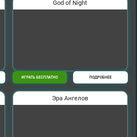
God of Night
ИГРАТЬ БЕСПЛАТНО
ПОДРОБНЕЕ
Эра Ангелов