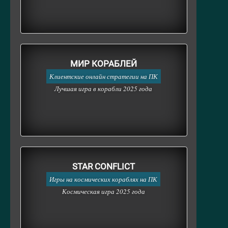
МИР КОРАБЛЕЙ
Клиентские онлайн стратегии на ПК
Лучшая игра в корабли 2025 года
STAR CONFLICT
Игры на космических кораблях на ПК
Космическая игра 2025 года