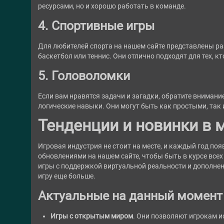
ресурсами, но и хорошо работать в команде.
4. Спортивные игры
Для любителей спорта на нашем сайте представлены ра
баскетбол или теннис. Они отлично подходят для тех, к
5. Головоломки
Если вам нравятся задачи и загадки, обратите вниман
логические навыки. Они могут быть как простыми, так
Тенденции и новинки в 
Игровая индустрия не стоит на месте, и каждый год по
обновлениями на нашем сайте, чтобы быть в курсе все
игры с поддержкой виртуальной реальности и дополнен
игру еще больше.
Актуальные на данный момент
Игры с открытым миром
. Они позволяют игрокам 