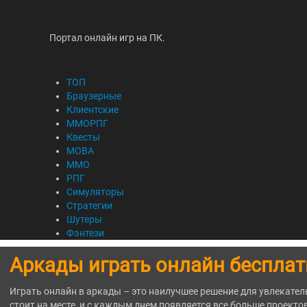
Портал онлайн игр на ПК.
ТОП
Браузерные
Клиентские
ММОРПГ
Квесты
MOBA
ММО
РПГ
Симуляторы
Стратегии
Шутеры
Фэнтези
Аркады играть онлайн бесплат
Играть онлайн в аркады – это наилучшее решение для увлекате
стоит на месте, и с каждым днем появляется все больше проекто