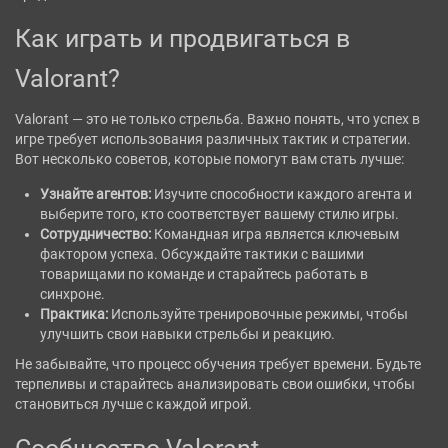
Как играть и продвигаться в
Valorant?
Valorant — это не только стрельба. Важно понять, что успех в
игре требует использования различных тактик и стратегии.
Вот несколько советов, которые помогут вам стать лучше:
Узнайте агентов:
Изучите способности каждого агента и
выберите того, кто соответствует вашему стилю игры.
Сотрудничество:
Командная игра является ключевым
фактором успеха. Обсуждайте тактики с вашими
товарищами по команде и старайтесь работать в
синхроне.
Практика:
Используйте тренировочные режимы, чтобы
улучшить свои навыки стрельбы и реакцию.
Не забывайте, что процесс обучения требует времени. Будьте
терпеливы и старайтесь анализировать свои ошибки, чтобы
становиться лучше с каждой игрой.