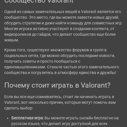
Сообщество Valorant
Одной из самых замечательных вещей в Valorant является его
сообщество. Это место, где вы можете завести новых друзей,
обсудить стратегии и даже найти команду для совместных игр.
Многие игроки активно участвуют в создании контента, от
видеороликов до гайдов, что делает сообщество еще более
живым.
Кроме того, существуют множество форумов и групп в
социальных сетях, где можно обсудить последние новости,
получить советы и просто пообщаться с
единомышленниками. Станьте частью этого замечательного
сообщества и погрузитесь в атмосферу единства и дружбы!
Почему стоит играть в Valorant?
Если вы все еще сомневаетесь, стоит ли начинать играть в
Valorant, вот несколько причин, которые могут помочь вам
сделать выбор:
Бесплатная игра:
Вы можете играть онлайн бесплатно на
русском языке, что делает игру доступной для всех.