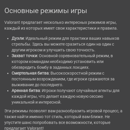
Основные режимы игры
Valorant предлагает несколько интересных режимов игры,
каждый из которых имеет свои характеристики и правила.
Дуэли
: Идеальный режим для практики ваших навыков
стрельбы. Здесь вы можете сразиться один на один с
другим игроком и улучшить свою точность.
Захват точки
: Основной соревновательный режим, в
котором командам необходимо установить или
обезвредить бомбу в заданных локциях.
Смертельная битва
: Высокоскоростной режим с
постоянным возрождением, где игроки сражаются за
выживание до последнего.
Аренная битва
: Игроки получают случайные агенты для
каждой игры, что делает каждую новую сессию
уникальной и интересной.
Эти режимы позволят вам разнообразить игровой процесс, а
также найти именно тот стиль, который вам ближе. Не
упустите шанс попробовать все возможности, которые
предлагает Valorant!