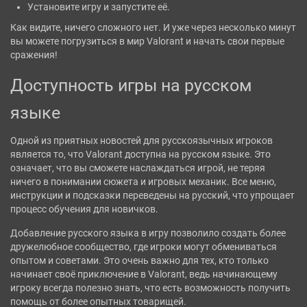
Установите игру и запустите её.
Как видите, ничего сложного нет. И уже через несколько минут
вы можете погрузиться в мир Valorant и начать свои первые
сражения!
Доступность игры на русском
языке
Одной из приятных новостей для русскоязычных игроков
является то, что Valorant доступна на русском языке. Это
означает, что вы сможете наслаждаться игрой, не теряя
ничего в понимании сюжета и игровых механик. Все меню,
инструкции и подсказки переведены на русский, что упрощает
процесс обучения для новичков.
Добавление русского языка в игру позволило создать более
дружелюбное сообщество, где игроки могут обмениваться
опытом и советами. Это очень важно для тех, кто только
начинает своё приключение в Valorant, ведь начинающему
игроку всегда полезно знать, что есть возможность получить
помощь от более опытных товарищей.