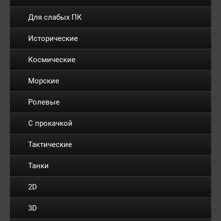
Для слабых ПК
Исторические
Космические
Морские
Ролевые
С прокачкой
Тактические
Танки
2D
3D