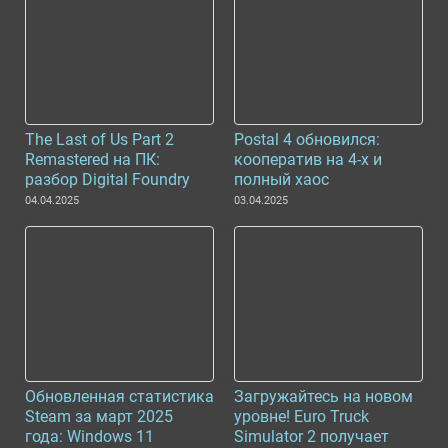
The Last of Us Part 2
Postal 4 обновился:
Remastered на ПК:
кооператив на 4-х и
разбор Digital Foundry
полный хаос
04.04.2025
03.04.2025
Обновленная статистика
Загружайтесь на новом
Steam за март 2025
уровне! Euro Truck
года: Windows 11
Simulator 2 получает