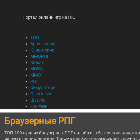
Портал онлайн игр на ПК.
ТОП
Браузерные
Клиентские
ММОРПГ
Квесты
MOBA
ММО
РПГ
Симуляторы
Стратегии
Шутеры
Фэнтези
Браузерные РПГ
ТОП-100 лучших браузерных РПГ онлайн игр без скачивания, инт
нашем игровом портале. Также у вас будет возможность воспол