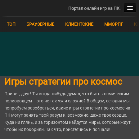
Портал онлайн игр на ПК.
ТОП
ТОП
БРАУЗЕРНЫЕ
КЛИЕНТСКИЕ
ММОРПГ
К
БРАУЗЕРНЫЕ
КЛИЕНТСКИЕ
ММОРПГ
КВЕСТЫ
Игры стратегии про космос
MOBA
Привет, друг! Ты когда-нибудь думал, что быть космическим
полководцем – это не так уж и сложно? В общем, сегодня мы
ММО
попробуем разобраться, какие игры стратегии про космос на
ПК могут занять твой разум и, возможно, даже твое сердце.
РПГ
Куда ни глянь, и за горизонтом найдутся миры, которые ждут,
чтобы их покорили. Так что, пристегнись и погнали!
СИМУЛЯТОРЫ