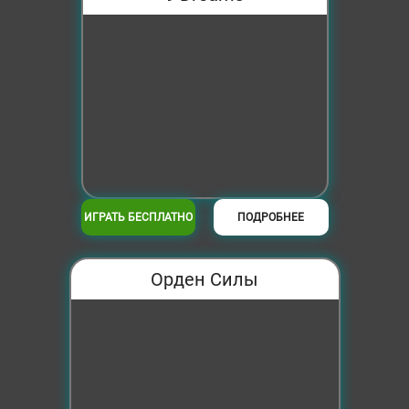
ИГРАТЬ БЕСПЛАТНО
ПОДРОБНЕЕ
Орден Силы