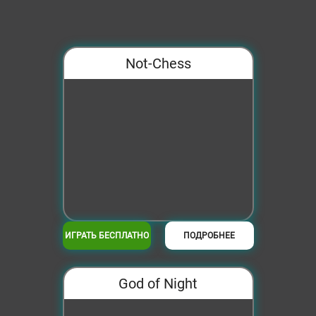
СТРАТЕГИИ
ШУТЕРЫ
Not-Chess
ФЭНТЕЗИ
ИГРАТЬ БЕСПЛАТНО
ПОДРОБНЕЕ
God of Night