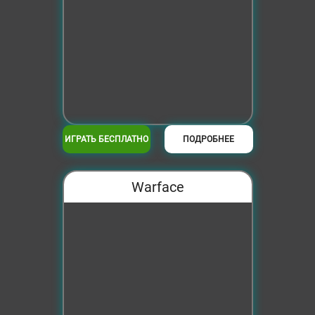
ИГРАТЬ БЕСПЛАТНО
ПОДРОБНЕЕ
Warface