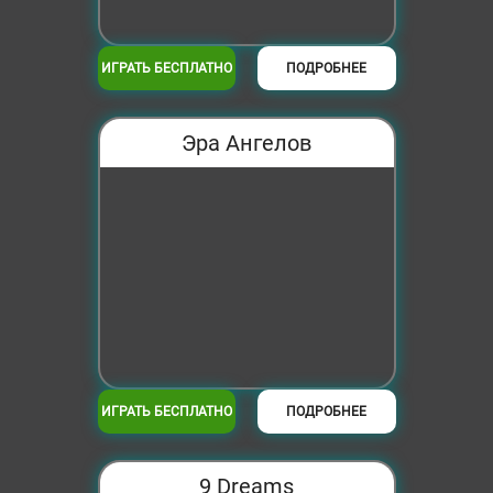
ИГРАТЬ БЕСПЛАТНО
ПОДРОБНЕЕ
Эра Ангелов
ИГРАТЬ БЕСПЛАТНО
ПОДРОБНЕЕ
9 Dreams