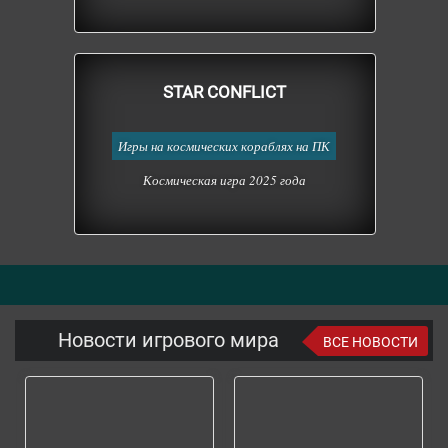
STAR CONFLICT
Игры на космических кораблях на ПК
Космическая игра 2025 года
Новости игрового мира
ВСЕ НОВОСТИ