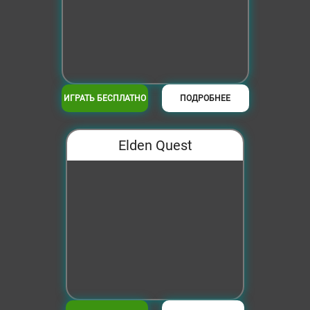
ИГРАТЬ БЕСПЛАТНО
ПОДРОБНЕЕ
Elden Quest