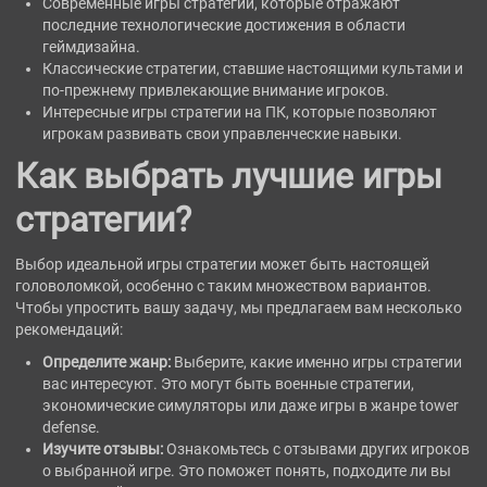
Современные игры стратегии, которые отражают
последние технологические достижения в области
геймдизайна.
Классические стратегии, ставшие настоящими культами и
по-прежнему привлекающие внимание игроков.
Интересные игры стратегии на ПК, которые позволяют
игрокам развивать свои управленческие навыки.
Как выбрать лучшие игры
стратегии?
Выбор идеальной игры стратегии может быть настоящей
головоломкой, особенно с таким множеством вариантов.
Чтобы упростить вашу задачу, мы предлагаем вам несколько
рекомендаций:
Определите жанр:
Выберите, какие именно игры стратегии
вас интересуют. Это могут быть военные стратегии,
экономические симуляторы или даже игры в жанре tower
defense.
Изучите отзывы:
Ознакомьтесь с отзывами других игроков
о выбранной игре. Это поможет понять, подходите ли вы