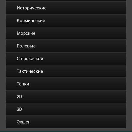
Исторические
Космические
Морские
Ролевые
С прокачкой
Тактические
Танки
2D
3D
Экшен