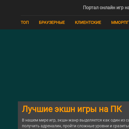
Портал онлайн игр на
ТОП
БРАУЗЕРНЫЕ
КЛИЕНТСКИЕ
ММОРПГ
Лучшие экшн игры на ПК
В нашем мире игр, экшн-жанр выделяется как один из 
получить адреналин, пройти сложные уровни и сразитьс