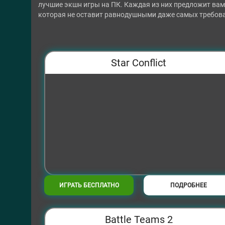
лучшие экшн игры на ПК. Каждая из них предложит ва
которая не оставит равнодушными даже самых требова
Star Conflict
ИГРАТЬ БЕСПЛАТНО
ПОДРОБНЕЕ
Battle Teams 2