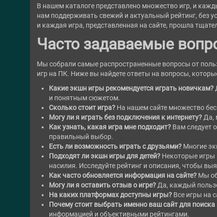
В нашем каталоге представлено множество игр, и кажд
нам поддерживать свежий и актуальный рейтинг, без 
и каждая игра, представленная на сайте, прошла тщате
Часто задаваемые вопр
Мы собрали самые распространенные вопросы от польз
игр на ПК. Ниже вы найдете ответы на вопросы, которы
Какие экшн игры рекомендуется играть новичкам?
и понятным сюжетом.
Сколько стоит игра?
На нашем сайте множество бесп
Могу ли я играть без подключения к интернету?
Да, 
Как узнать, какая игра мне подходит?
Вам следует о
правильный выбор.
Есть ли возможность играть с друзьями?
Многие эк
Подходят ли экшн игры для детей?
Некоторые игры 
насилия. Исследуйте рейтинг и описания, чтобы выя
Как часто обновляется информация на сайте?
Мы об
Могу ли я оставить отзыв о игре?
Да, каждый пользо
На каких платформах доступны игры?
Все игры на с
Почему стоит выбрать именно ваш сайт для поиска 
информацией и объективными рейтингами.