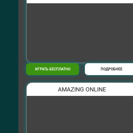
ИГРАТЬ БЕСПЛАТНО
ПОДРОБНЕЕ
AMAZING ONLINE