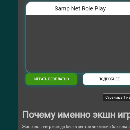
Samp Net Role Play
ИГРАТЬ БЕСПЛАТНО
ПОДРОБНЕЕ
Страница 1 из
Почему именно экшн иг
Жанр экшн-игр всегда был в центре внимания благод