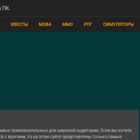
 ПК.
КВЕСТЫ
MOBA
ММО
РПГ
СИМУЛЯТОРЫ
самых привлекательных для широкой аудитории. Если вы хотите
я с врагами, то на этом сайте представлены только самые