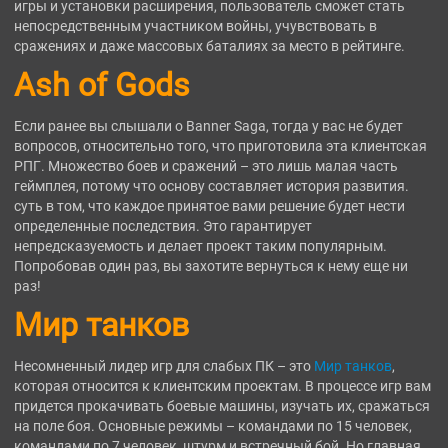
игры и установки расширения, пользователь сможет стать
непосредственным участником войны, учувствовать в
сражениях и даже массовых баталиях за место в рейтинге.
Ash of Gods
Если ранее вы слышали о Banner Saga, тогда у вас не будет
вопросов, относительно того, что приготовила эта клиентская
РПГ. Множество боев и сражений – это лишь малая часть
геймплея, потому что основу составляет история развития.
суть в том, что каждое принятое вами решение будет нести
определенные последствия. Это гарантирует
непредсказуемость и делает проект таким популярным.
Попробовав один раз, вы захотите вернуться к нему еще ни
раз!
Мир танков
Несомненный лидер игр для слабых ПК – это
Мир танков
,
которая относится к клиентским проектам. В процессе игр вам
придется прокачивать боевые машины, изучать их, сражаться
на поле боя. Основные режимы – командами по 15 человек,
командами по 7 человек, штурм и встречный бой. Но главная