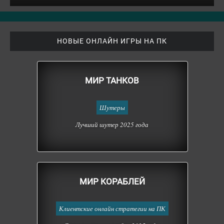
НОВЫЕ ОНЛАЙН ИГРЫ НА ПК
МИР ТАНКОВ
Шутеры
Лучший шутер 2025 года
МИР КОРАБЛЕЙ
Клиентские онлайн стратегии на ПК