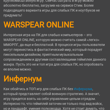
крупномасштабную игру. Сейчас сыграть в игру можно
абсолютно бесплатно, загрузив на сервисе Стим. Более
подходящего варианта игры для слабых ПК и ноутбуков не
придумать!
WARSPEAR ONLINE
Интересная игра на ПК для слабых компьютеров – это
WARSPEAR ONLINE, которую можно считать самой «легко»
ММОРПГ, да еще и бесплатной. В процессе игры пользователи
могут перенестись в фантастический мир, который порадует
пиксельным дизайном, приятным музыкальным
сопровождением и другими составляющими геймплея данного
жанра. Пусть это не и топ игра для слабых ПК, но опробовать
ее вполне можно.
Инфернум
Как обойтись в ТОП игр для слабых ПК без
Инфернума
,
который представляет собой военную стратегию. А значит,
игру придется взять на себя управление целым отрядом.
Интересно то, что геймплей заточен не только под вид войск,
но и ландшафт, умения полководца. Хотя не стоит думать, что