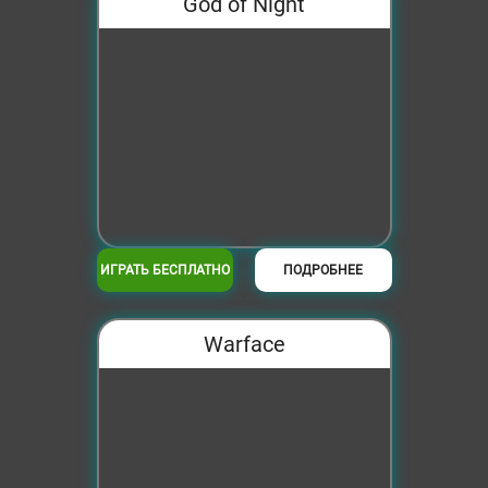
God of Night
ИГРАТЬ БЕСПЛАТНО
ПОДРОБНЕЕ
Warface