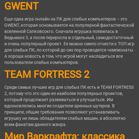
GWENT
Еще одна игра онлайн на ПК для слабых компьютеров – это
GWENT, которая основывается на популярной фантастической
вселенной Сапковсокго. Сначала игрушка появилась в
Ведьмаке 3, а после переросла в отдельный, самодостаточный
и очень популярный проект. Ее можно смело отнести к ТОП игр
для слабых ПК, по которой до сих пор проводятся чемпионаты.
А хороша новость в том, что игрой могут насладиться все
пользователи слабых компьютеров.
TEAM FORTRESS 2
Среди самых лучших игр для слабых ПК есть и TEAM FORTRESS
2, потому что это один из наиболее популярных проектов,
который продолжает развиваться и улучшаться. Им
вдохновлялись многие создатели аренных шутеров. В
принципе, общие требования позволяют устанавливать
игрушку не лишь обладателям слабых машин, а абсолютно
всем фанатам данного жанра.
Мир Варкрафта: классика