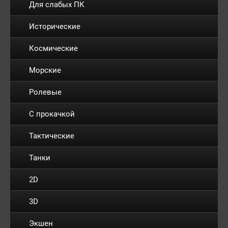
Для слабых ПК
Исторические
Космические
Морские
Ролевые
С прокачкой
Тактические
Танки
2D
3D
Экшен