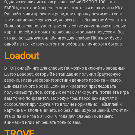
Одна из лучших игр на игры на слабый ПК ТОП 100 – это
FAERIA, в которой переплетается стратегия и элементы ККИ.
Разработчики предусмотрели, как парочку режимов в сети,
так и одиночное сражение, но всегда – абсолютно бесплатно.
Пользователи получают доступ к сотне уникальных игровых
карт и полей, которые подвязаны с игровым процессом. Все
это делает данную онлайн игру для слабых ПК и ноутбуков
одной из тех, которую стоит опробовать лично хотя бы раз.
Loadout
В ТОП онлайн игр для слабых ПК можно включить забавный
шутер Loadout, который не так давно получил браузерную
версию. Главные характеристики данного проекта – юмор,
цинизм и много крови. Если вам нравится преследовать
полуживых трупов, которых не так легко убить, тогда эта игра
вам точно понравится. По ходу игры, персонажи шутят и
оскорбляют друг друга, что вполне нормально. Геймплей и
картинка – вполне ничего, но без лишних украшений. Стоит ли
эта онлайн игра 2018-2019 года для слабых ПК вашего
внимания или нет, решать только вам.
TROVE