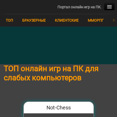
Портал онлайн игр на ПК.
ТОП
ТОП
БРАУЗЕРНЫЕ
КЛИЕНТСКИЕ
ММОРПГ
К
БРАУЗЕРНЫЕ
КЛИЕНТСКИЕ
ММОРПГ
КВЕСТЫ
ТОП онлайн игр на ПК для
слабых компьютеров
MOBA
ММО
РПГ
Not-Chess
СИМУЛЯТОРЫ