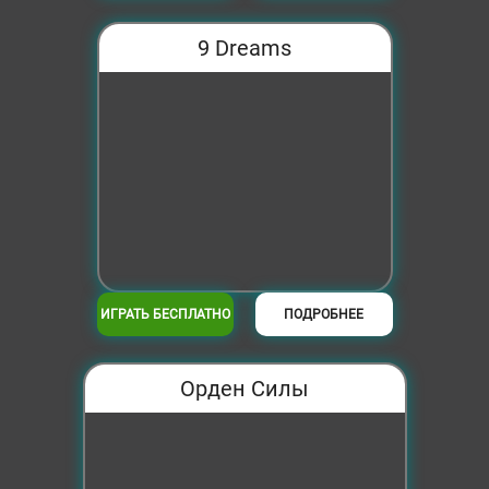
9 Dreams
ИГРАТЬ БЕСПЛАТНО
ПОДРОБНЕЕ
Орден Силы