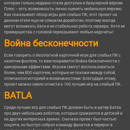
которая только недавно стала доступна в браузерной версии.
Плюс – есть возможность лично оценить мобильную версию.
Как показывает обзор игры для слабых ПК, этот проект на
данном этапе еще не слишком доработан, поэтому иногда
могут возникать баги и не стабильная работа сервера. Хотя ее
преимущества с головой перекрывают любые недочеты!
Война бесконечности
Если говорить о бесплатной карточной игре для слабых ПК с
налетом фэнтези, то вам понравится Война бесконечности с
шикарными эффектами. Игроки смогут воспользоваться
более, чем 800 карточек, которые не похожи между собой,
отличаются историей и возможностями. Благодаря этому,
проект можно смело отнести к 100 лучших игр на слабый ПК.
BATLA
Среди лучших игр для слабых ПК должен быть и шутер Батла
про двух небольших роботов, которые сражаются в детской и
на других интересных аренах. Сначала проект был частью
соцсети, но быстро собрал команду фанатов и перерос в