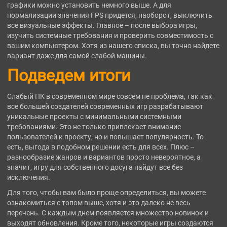
графики можно установить немного выше. А для
нормализации значения FPS придется, наоборот, выключить
все визуальные эффекты. Главное – после выбора игры,
изучить системные требования и проверить совместимость с
вашим компьютером. Хотя из нашего списка, вы точно найдете
вариант даже для самой слабой машины.
Подведем итоги
Слабый ПК в современном мире совсем не проблема, так как
все большей создателей современных игр разрабатывают
уникальные проекты с минимальными системными
требованиями. Это не только привлекает внимание
пользователей к проекту, но и повышает популярность. То
есть, выгода в подобном решении есть для всех. Плюс –
разнообразие жанров и вариантов просто невероятное, а
значит, игру для собственного досуга найдут все без
исключения.
Для того, чтобы вам было проще определиться, вы можете
ознакомиться с топом выше, хотя и это далеко не весь
перечень. С каждым днем появляется множество новинок и
выходят обновления. Кроме того, некоторые игры создаются