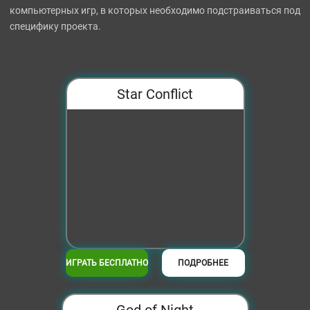
компьютерных игр, в которых необходимо подстраиваться под
СТРАТЕГИИ
специфику проекта.
ШУТЕРЫ
ФЭНТЕЗИ
Star Conflict
ИГРАТЬ БЕСПЛАТНО
ПОДРОБНЕЕ