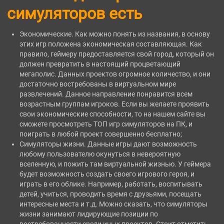
симуляторов есть
Экономические. Как можно понять из названия, в основу
этих игр положена экономическая составляющая. Как
правило, геймеру предоставляется свой город, который он
должен превратить в настоящий процветающий
мегаполис. Данных проектов огромное количество, и они
достаточно востребованы в виртуальном мире
развлечений. Данное направление понравится всем
возрастным группам игроков. Если вы желаете проявить
свои экономические способности, то на нашем сайте вы
сможете просмотреть ТОП игр симуляторов на ПК, и
поиграть в любой проект совершенно бесплатно;
Симуляторы жизни. Данные игры дают возможность
любому пользователю окунуться в невероятную
вселенную, и пожить там виртуальной жизнью. У геймера
будет возможность создать своего игрового героя, и
играть в его облике. Например, работать, воспитывать
детей, учиться, проводить время с друзьями, посещать
интересные места и т.д. Можно сказать, что симуляторы
жизни занимают лидирующие позиции по