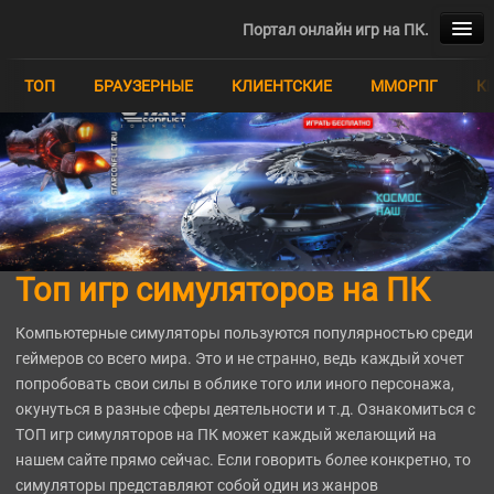
Портал онлайн игр на ПК.
ТОП
ТОП
БРАУЗЕРНЫЕ
КЛИЕНТСКИЕ
ММОРПГ
К
БРАУЗЕРНЫЕ
КЛИЕНТСКИЕ
ММОРПГ
КВЕСТЫ
Топ игр симуляторов на ПК
MOBA
Компьютерные симуляторы пользуются популярностью среди
геймеров со всего мира. Это и не странно, ведь каждый хочет
ММО
попробовать свои силы в облике того или иного персонажа,
окунуться в разные сферы деятельности и т.д. Ознакомиться с
РПГ
ТОП игр симуляторов на ПК может каждый желающий на
нашем сайте прямо сейчас. Если говорить более конкретно, то
СИМУЛЯТОРЫ
симуляторы представляют собой один из жанров