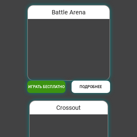
Battle Arena
ИГРАТЬ БЕСПЛАТНО
ПОДРОБНЕЕ
Crossout