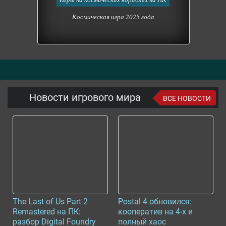
Космическая игра 2025 года
Новости игрового мира
ВСЕ НОВОСТИ
The Last of Us Part 2
Postal 4 обновился:
Remastered на ПК:
кооператив на 4-х и
разбор Digital Foundry
полный хаос