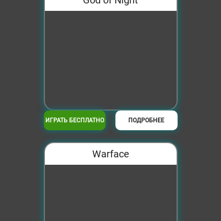
God of Night
ИГРАТЬ БЕСПЛАТНО
ПОДРОБНЕЕ
Warface