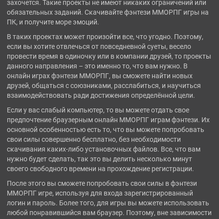
захочется. Такие проекты не имеют никаких ограничений или
обязательных заданий. Скачивайте фэнтези ММОРПГ игры на
ПК, и получите море эмоций.
В таких проектах может произойти все, что угодно. Поэтому,
если вы хотите отвлечься от повседневной суеты, весело
провести время в одиночку или в компании друзей, то проекты
данного направления – это именно то, что вам нужно. В
онлайн играх фэнтези ММОРПГ, вы сможете найти новых
друзей, общаться с союзниками, расслабиться, и научиться
взаимодействовать ради достижения определённой цели.
Если у вас слабый компьютер, то вы можете отдать свое
предпочтение браузерным онлайн ММОРПГ играм фэнтези. Их
основной особенностью есть то, что вы можете попробовать
свои силы совершенно бесплатно, без необходимости
скачивания каких-либо установочных файлов. Все, что вам
нужно будет сделать, так это вы делить несколько минут
своего свободного времени на прохождение регистрации.
После этого вы сможете попробовать свои силы в фэнтези
ММОРПГ игре, используя для входа зарегистрированный
логин и пароль. Более того, для игры вы можете использовать
любой понравившийся вам браузер. Поэтому, вне зависимости