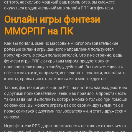
от того, насколько мощный ваш компьютер, вы сможете
окунуться в удивительный мир онлайн РПГ игр фэнтези.
Онлайн игры фэнтези
ММОРПГ на ПК
Как вы поняли, именно массовые многопользовательские
ролевые онлайн игры данного направления пользуются
популярностью среди пользователей. Это и не странно, ведь
фэнтези игры РПГ с открытым миром, предоставляют
пользователю полную свободу действий. Вы сможете делать
все, что захотите, например, исследовать локации, выполнять
квесты, сражаться с противниками и многое другое.
Так же, фэнтези игры в жанре РПГ научат вас взаимодействию
с другими пользователями, ведь, как правило, в проектах есть
такие задания, выполнить которые можно только при помощи
союзников. Вы можете играть как со своими друзьями, так и
познакомиться с другими пользователями, и стать дружеским
союзом.
Игры фэнтези RPG дарят возможность не только отвлечься от
повседневной суеты, и весело провести свободное время, но и