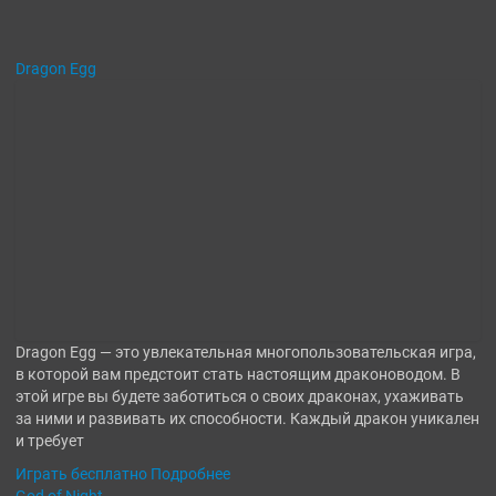
СТРАТЕГИИ
Dragon Egg
ШУТЕРЫ
ФЭНТЕЗИ
Dragon Egg — это увлекательная многопользовательская игра,
в которой вам предстоит стать настоящим драконоводом. В
этой игре вы будете заботиться о своих драконах, ухаживать
за ними и развивать их способности. Каждый дракон уникален
и требует
Играть бесплатно
Подробнее