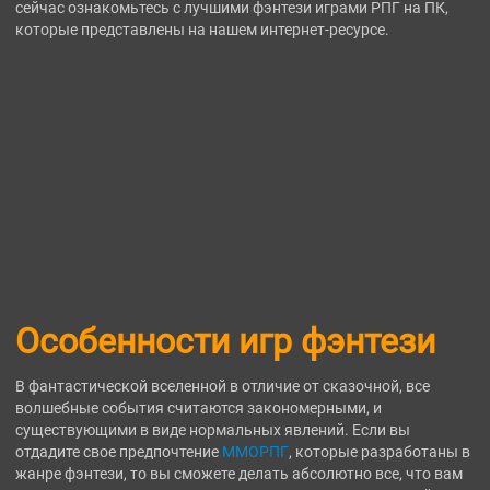
сейчас ознакомьтесь с лучшими фэнтези играми РПГ на ПК,
которые представлены на нашем интернет-ресурсе.
Особенности игр фэнтези
В фантастической вселенной в отличие от сказочной, все
волшебные события считаются закономерными, и
существующими в виде нормальных явлений. Если вы
отдадите свое предпочтение
ММОРПГ
, которые разработаны в
жанре фэнтези, то вы сможете делать абсолютно все, что вам