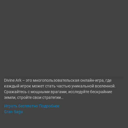
Divine Ark – это многопользовательская онлайн-игра, где
каждый игрок может стать частью уникальной вселенной.
Сражайтесь с мощными врагами, исследуйте бескрайние
земли, стройте свои стратегии…
Играть бесплатно
Подробнее
Gran Saga