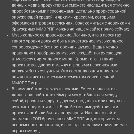
данных медиа продуктах вы сможете насладиться отменно
проработанными персонажами, детально прорисованной
окружающей средой, и яркими красками, которыми
оформлена игровая вселенная. Ознакомиться с новинками
браузерных ММОРПГ можно на нашем сайте прямо сейчас;
Музыкальное сопровождение. Логично, что в проектах
такого уровня должно быть качественное музыкальное
сопровождение без посторонних шумов. Ведь именно
правильно подобранная музыка создаёт потрясающую
атмосферу виртуального мира. Кроме того, в таких
проектах все диалоги между игровыми персонажами
должны быть озвучены. Эта составляющая является
важным и неотъемлемым элементом качественной
ММОРПГ игры;
Взаимодействие между игроками. Естественно, что в
данных разработках геймеры могут общаться между
собой, сражаться друг с другом, продавать или покупать
нужные предметы и т.п. Ведь без взаимодействия эти
проекты не были бы так популярны. На нашем сайте
размещен ТОП браузерных ММОРПГ игр, которые вам
непременно понравятся, и завладеют вашим вниманием с
первых минут;