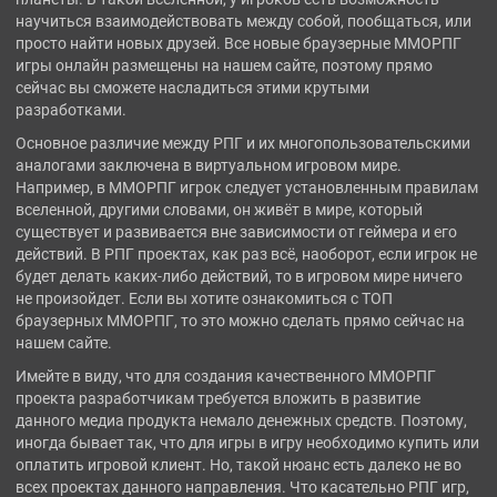
научиться взаимодействовать между собой, пообщаться, или
просто найти новых друзей. Все новые браузерные ММОРПГ
игры онлайн размещены на нашем сайте, поэтому прямо
сейчас вы сможете насладиться этими крутыми
разработками.
Основное различие между РПГ и их многопользовательскими
аналогами заключена в виртуальном игровом мире.
Например, в ММОРПГ игрок следует установленным правилам
вселенной, другими словами, он живёт в мире, который
существует и развивается вне зависимости от геймера и его
действий. В РПГ проектах, как раз всё, наоборот, если игрок не
будет делать каких-либо действий, то в игровом мире ничего
не произойдет. Если вы хотите ознакомиться с ТОП
браузерных ММОРПГ, то это можно сделать прямо сейчас на
нашем сайте.
Имейте в виду, что для создания качественного ММОРПГ
проекта разработчикам требуется вложить в развитие
данного медиа продукта немало денежных средств. Поэтому,
иногда бывает так, что для игры в игру необходимо купить или
оплатить игровой клиент. Но, такой нюанс есть далеко не во
всех проектах данного направления. Что касательно РПГ игр,