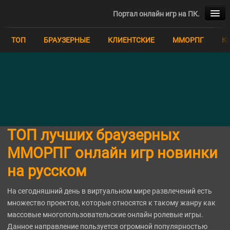
Портал онлайн игр на ПК.
ТОП
ТОП
БРАУЗЕРНЫЕ
КЛИЕНТСКИЕ
ММОРПГ
К
БРАУЗЕРНЫЕ
КЛИЕНТСКИЕ
ММОРПГ
КВЕСТЫ
ТОП лучших браузерных
ММОРПГ онлайн игр новинки
MOBA
на русском
ММО
На сегодняшний день в виртуальном мире развлечений есть
РПГ
множество проектов, которые относятся к такому жанру как
массовые многопользовательские онлайн ролевые игры.
СИМУЛЯТОРЫ
Данное направление пользуется огромной популярностью