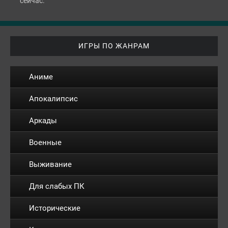
сейчас.
ИГРЫ ПО ЖАНРАМ
Аниме
Апокалипсис
Аркады
Военные
Выживание
Для слабых ПК
Исторические