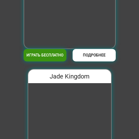
ИГРАТЬ БЕСПЛАТНО
ПОДРОБНЕЕ
Jade Kingdom