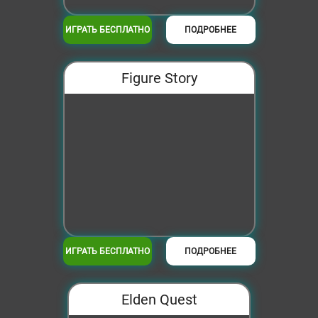
ИГРАТЬ БЕСПЛАТНО
ПОДРОБНЕЕ
Figure Story
ИГРАТЬ БЕСПЛАТНО
ПОДРОБНЕЕ
Elden Quest