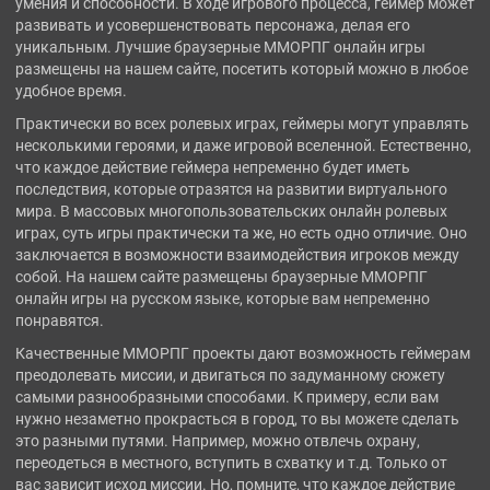
умения и способности. В ходе игрового процесса, геймер может
развивать и усовершенствовать персонажа, делая его
уникальным. Лучшие браузерные ММОРПГ онлайн игры
размещены на нашем сайте, посетить который можно в любое
удобное время.
Практически во всех ролевых играх, геймеры могут управлять
несколькими героями, и даже игровой вселенной. Естественно,
что каждое действие геймера непременно будет иметь
последствия, которые отразятся на развитии виртуального
мира. В массовых многопользовательских онлайн ролевых
играх, суть игры практически та же, но есть одно отличие. Оно
заключается в возможности взаимодействия игроков между
собой. На нашем сайте размещены браузерные ММОРПГ
онлайн игры на русском языке, которые вам непременно
понравятся.
Качественные ММОРПГ проекты дают возможность геймерам
преодолевать миссии, и двигаться по задуманному сюжету
самыми разнообразными способами. К примеру, если вам
нужно незаметно прокрасться в город, то вы можете сделать
это разными путями. Например, можно отвлечь охрану,
переодеться в местного, вступить в схватку и т.д. Только от
вас зависит исход миссии. Но, помните, что каждое действие