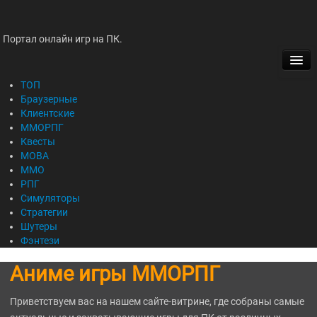
Портал онлайн игр на ПК.
ТОП
БРАУЗЕРНЫЕ
ТОП
Браузерные
Клиентские
КЛИЕНТСКИЕ
ММОРПГ
Квесты
ММОРПГ
MOBA
ММО
КВЕСТЫ
РПГ
Симуляторы
MOBA
Стратегии
Шутеры
Фэнтези
ММО
Аниме игры ММОРПГ
РПГ
Приветствуем вас на нашем сайте-витрине, где собраны самые
СИМУЛЯТОРЫ