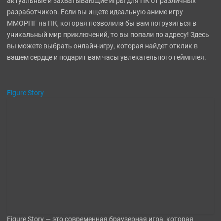
актуальные и захватывающие игры для ПК от различных
разработчиков. Если вы ищете идеальную аниме игру
СТРАТЕГИИ
ММОРПГ на ПК, которая позволила бы вам погрузиться в
уникальный мир приключений, то вы попали по адресу! Здесь
ШУТЕРЫ
вы можете выбрать онлайн-игру, которая найдет отклик в
вашем сердце и подарит вам часы увлекательного геймплея.
ФЭНТЕЗИ
Figure Story
Figure Story — это современная браузерная игра, которая