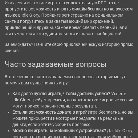
Итак, если вы хотите играть в увлекательную RPG, то не
пропустите возможность
играть онлайн бесплатно на русском
языке
в Idle Glory. Пройдите регистрацию на официальном
сайте и погрузитесь в захватывающий мир сражений,
приключений и дружбы. Самое время сделать первый шаг и
стать частью этого удивительного игрового сообщества!
Зачем ждать? Начните свою приключенческую историю прямо
сейчас!
Часто задаваемые вопросы
Вот несколько часто задаваемых вопросов, которые могут
помочь вам лучше понять игру:
Как долго нужно играть, чтобы достичь успеха?
Успех в
Idle Glory требует времени, но даже краткие игровые сессии
могут принести значительные результаты.
Есть ли возможность доната в игре?
Игра бесплатна, но вы
можете приобрести некоторые предметы за реальные
деньги, если хотите ускорить прогресс.
Можно ли играть на мобильных устройствах?
Да, Idle Glory
доступна на различных платформах, включая мобильные