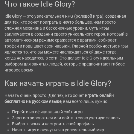
Что такое Idle Glory?
Idle Glory — это увлекательная RPG (ролевой игра), созданная
для тех, кто хочет поиграть в нечто большее, чем просто
сложная механика и бесконечные уровни. Суть игры
заключается в создании своего уникального героя, который в
автоматическом режиме сражается с врагами, собирает
трофеи и повышает свои навыки. Главной особенностью игры
является то, что вы можете наслаждаться ей даже тогда,
когда не находитесь в сети. Это делает Idle Glory идеальным
выбором для занятых людей, которые предпочитают гибкое
игровое время.
Как начать играть в Idle Glory?
Начать очень просто! Для тех, кто хочет
играть онлайн
бесплатно на русском языке
, вам всего лишь нужно:
Перейти на официальный сайт игры.
Зарегистрироваться или войти в свою учетную запись.
Выбрать язык и настроить свой профиль.
Начать игру и окунуться в увлекательный мир