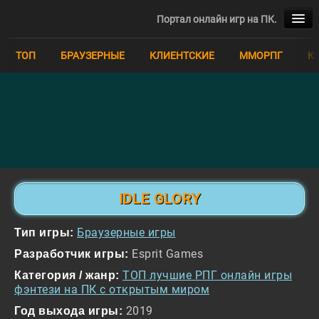
Портал онлайн игр на ПК.
ТОП
ТОП
БРАУЗЕРНЫЕ
КЛИЕНТСКИЕ
ММОРПГ
К
БРАУЗЕРНЫЕ
КЛИЕНТСКИЕ
ММОРПГ
КВЕСТЫ
IDLE GLORY
MOBA
Браузерные игры
Тип игры:
ММО
Esprit Games
Разработчик игры:
ТОП лучшие РПГ онлайн игры
РПГ
Категория / жанр:
фэнтези на ПК с открытым миром
СИМУЛЯТОРЫ
2019
Год выхода игры: