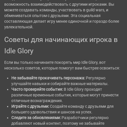
возможность взаимодействовать с другими игроками. Вы
можете создавать команды, участвовать в guild wars, и
обмениваться опытом с друзьями. Эта социальная
составляющая делает игру менее одиночной и гораздо более
увлекательной.
Советы для начинающих игрока в
Idle Glory
Если вы только начинаете покорять мир Idle Glory, вот
несколько советов, которые помогут вам быстрее освоиться:
Не забывайте прокачивать персонажа:
Регулярно
улучшайте навыки и собирайте важные материалы.
Часто проверяйте события:
В Idle Glory проходят
различные временные события, которые могут принести
отличные вознаграждения.
Играйте с друзьями:
Создайте команду с друзьями для
большего удовольствия и шансов на успех.
Следите за обновлениями:
Разработчики регулярно
добавляют новый контент, поэтому не забывайте