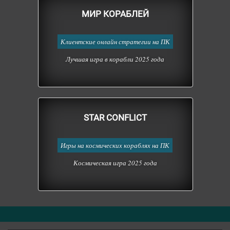
МИР КОРАБЛЕЙ
Клиентские онлайн стратегии на ПК
Лучшая игра в корабли 2025 года
STAR CONFLICT
Игры на космических кораблях на ПК
Космическая игра 2025 года