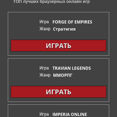
ТОП лучших браузерных онлайн игр
FORGE OF EMPIRES
Игра
Стратегия
Жанр
ИГРАТЬ
TRAVIAN LEGENDS
Игра
ММОРПГ
Жанр
ИГРАТЬ
IMPERIA ONLINE
Игра