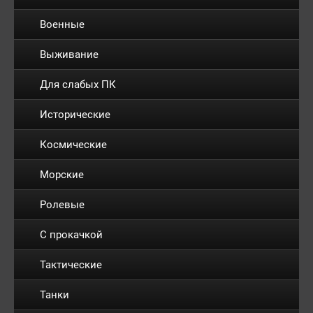
Военные
Выживание
Для слабых ПК
Исторические
Космические
Морские
Ролевые
С прокачкой
Тактические
Танки