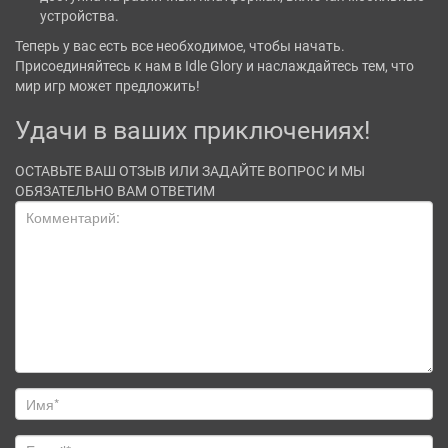
устройства.
Теперь у вас есть все необходимое, чтобы начать.
Присоединяйтесь к нам в Idle Glory и наслаждайтесь тем, что
мир игр может предложить!
Удачи в ваших приключениях!
ОСТАВЬТЕ ВАШ ОТЗЫВ ИЛИ ЗАДАЙТЕ ВОПРОС И МЫ
ОБЯЗАТЕЛЬНО ВАМ ОТВЕТИМ