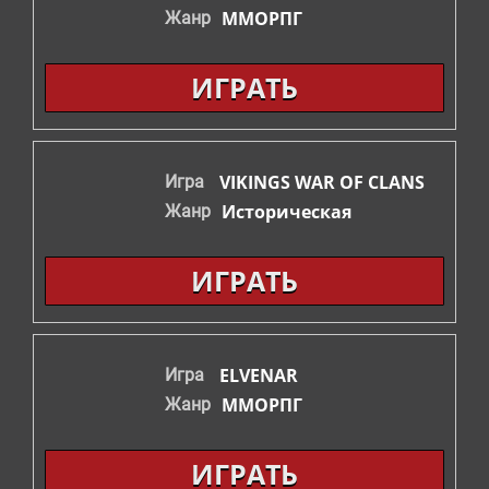
ММОРПГ
Жанр
ИГРАТЬ
VIKINGS WAR OF CLANS
Игра
Историческая
Жанр
ИГРАТЬ
ELVENAR
Игра
ММОРПГ
Жанр
ИГРАТЬ