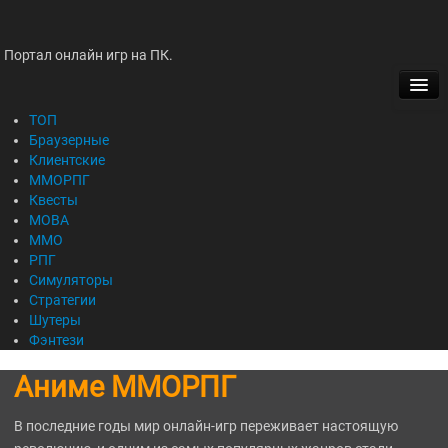
Портал онлайн игр на ПК.
ТОП
БРАУЗЕРНЫЕ
ТОП
Браузерные
Клиентские
КЛИЕНТСКИЕ
ММОРПГ
Квесты
ММОРПГ
MOBA
ММО
КВЕСТЫ
РПГ
Симуляторы
MOBA
Стратегии
Шутеры
Фэнтези
ММО
Аниме ММОРПГ
РПГ
В последние годы мир онлайн-игр переживает настоящую
СИМУЛЯТОРЫ