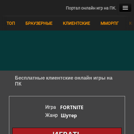
Портал онлайн игр на ПК.
ТОП
ТОП
БРАУЗЕРНЫЕ
КЛИЕНТСКИЕ
ММОРПГ
К
БРАУЗЕРНЫЕ
КЛИЕНТСКИЕ
ММОРПГ
КВЕСТЫ
Бесплатные клиентские онлайн игры на
ПК
MOBA
ММО
FORTNITE
Игра
Шутер
Жанр
РПГ
СИМУЛЯТОРЫ