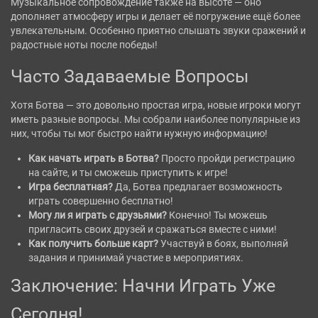
Музыкальное сопровождение также на высоте — оно
дополняет атмосферу игры и делает её погружение ещё более
увлекательным. Особенно приятно слышать звуки сражений и
радостные ноты после победы!
Часто Задаваемые Вопросы
Хотя Ботва — это довольно простая игра, новые игроки могут
иметь разные вопросы. Мы собрали наиболее популярные из
них, чтобы ты мог быстро найти нужную информацию!
Как начать играть в Ботва?
Просто пройди регистрацию
на сайте, и ты сможешь приступить к игре!
Игра бесплатная?
Да, Ботва предлагает возможность
играть совершенно бесплатно!
Могу ли я играть с друзьями?
Конечно! Ты можешь
пригласить своих друзей и сражаться вместе с ними!
Как получить больше карт?
Участвуй в боях, выполняй
задания и принимай участие в мероприятиях.
Заключение: Начни Играть Уже
Сегодня!