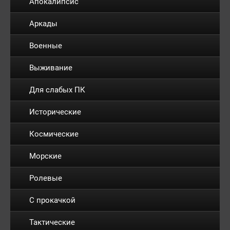
Апокалипсис
Аркады
Военные
Выживание
Для слабых ПК
Исторические
Космические
Морские
Ролевые
С прокачкой
Тактические