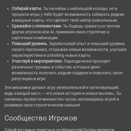
Собирай карты.
Ты начнёшь с небольшой колоды, но в
процессе игры у тебя будет возможность собирать редкие
и мощные карты, что сделает твой набор уникальным.
Сражайся с оппонентами.
Ты будешь сражаться против
других игроков или AI, применяя свою стратегию и
карточные комбинации.
Повышай уровень.
Зарабатывай опыт и повышай уровень
своего персонажа, открывая новые возможности, улучшая
характеристики и unlocking новые карты.
Участвуй в мероприятиях.
Периодически проходят
различные турниры и события, которые дают
возможность получить редкие подарки и повысить свою
репутацию в игре.
Эти механики делают игру увлекательной и затягивающей,
ведь каждый матч — это новая история и новые вызовы. Ты
сможешь провести множество часов, наслаждаясь игрой и
развивая свои стратегические навыки!
Сообщество Игроков
Одной из самых приятных особенностей Ботвы является