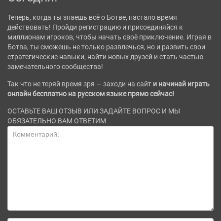
Теперь, когда ты знаешь всё о Ботве, настало время
действовать! Пройди регистрацию и присоединяйся к
миллионам игроков, чтобы начать своё приключение. Играя в
Ботва, ты сможешь не только развлечься, но и развить свои
стратегические навыки, найти новых друзей и стать частью
замечательного сообщества!
Так что не теряй время зря — заходи на сайт
и начинай играть
онлайн бесплатно на русском языке прямо сейчас!
ОСТАВЬТЕ ВАШ ОТЗЫВ ИЛИ ЗАДАЙТЕ ВОПРОС И МЫ
ОБЯЗАТЕЛЬНО ВАМ ОТВЕТИМ