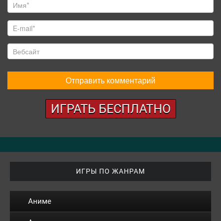
ИГРАТЬ БЕСПЛАТНО
ИГРЫ ПО ЖАНРАМ
Аниме