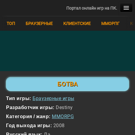
Портал онлайн игр на ПК.
ТОП
ТОП
БРАУЗЕРНЫЕ
КЛИЕНТСКИЕ
ММОРПГ
К
БРАУЗЕРНЫЕ
КЛИЕНТСКИЕ
ММОРПГ
КВЕСТЫ
БОТВА
MOBA
Браузерные игры
Тип игры:
ММО
Destiny
Разработчик игры:
MMORPG
РПГ
Категория / жанр:
2008
Год выхода игры:
СИМУЛЯТОРЫ
Да
Русский язык: