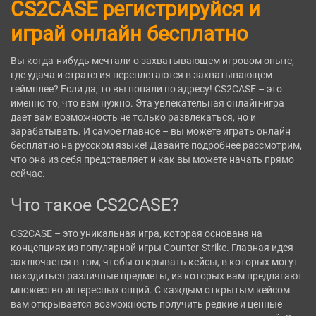
CS2CASE регистрируйся и
играй онлайн бесплатно
Вы когда-нибудь мечтали о захватывающем игровом опыте,
где удача и стратегия переплетаются в захватывающем
геймплее? Если да, то вы попали по адресу! CS2CASE – это
именно то, что вам нужно. Эта увлекательная онлайн-игра
дает вам возможность не только развлекаться, но и
зарабатывать. И самое главное – вы можете играть онлайн
бесплатно на русском языке! Давайте подробнее рассмотрим,
что она из себя представляет и как вы можете начать прямо
сейчас.
Что такое CS2CASE?
CS2CASE – это уникальная игра, которая основана на
концепциях из популярной игры Counter-Strike. Главная идея
заключается в том, чтобы открывать кейсы, в которых могут
находиться различные предметы, из которых вам предлагают
множество интересных опций. С каждым открытым кейсом
вам открывается возможность получить редкие и ценные