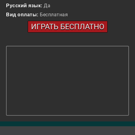
Да
Русский язык:
СТРАТЕГИИ
Бесплатная
Вид оплаты:
ШУТЕРЫ
ИГРАТЬ БЕСПЛАТНО
ФЭНТЕЗИ