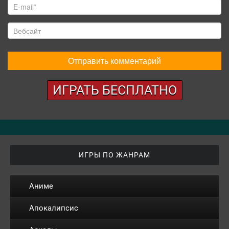
ИГРАТЬ БЕСПЛАТНО
ИГРЫ ПО ЖАНРАМ
Аниме
Апокалипсис