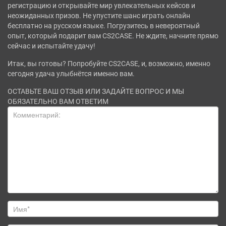
регистрацию и открывайте мир увлекательных кейсов и
неожиданных призов. Не упустите шанс играть онлайн
бесплатно на русском языке. Погрузитесь в невероятный
опыт, который подарит вам CS2CASE. Не ждите, начните прямо
сейчас и испытайте удачу!
Итак, вы готовы? Попробуйте CS2CASE, и, возможно, именно
сегодня удача улыбнётся именно вам.
ОСТАВЬТЕ ВАШ ОТЗЫВ ИЛИ ЗАДАЙТЕ ВОПРОС И МЫ
ОБЯЗАТЕЛЬНО ВАМ ОТВЕТИМ