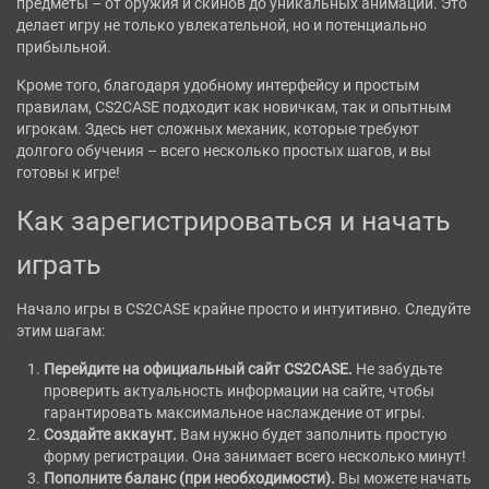
предметы – от оружия и скинов до уникальных анимаций. Это
делает игру не только увлекательной, но и потенциально
прибыльной.
Кроме того, благодаря удобному интерфейсу и простым
правилам, CS2CASE подходит как новичкам, так и опытным
игрокам. Здесь нет сложных механик, которые требуют
долгого обучения – всего несколько простых шагов, и вы
готовы к игре!
Как зарегистрироваться и начать
играть
Начало игры в CS2CASE крайне просто и интуитивно. Следуйте
этим шагам:
Перейдите на официальный сайт CS2CASE.
Не забудьте
проверить актуальность информации на сайте, чтобы
гарантировать максимальное наслаждение от игры.
Создайте аккаунт.
Вам нужно будет заполнить простую
форму регистрации. Она занимает всего несколько минут!
Пополните баланс (при необходимости).
Вы можете начать