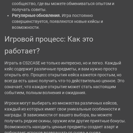
сообщество, где вы можете обмениваться опытом и
получать советы.
Регулярные обновления.
Игра постоянно
совершенствуется, появляются новые кейсы и
возможности.
Игровой процесс: Как это
работает?
Играть в CS2CASE не только интересно, но и легко. Каждый
кейс содержит различные предметы, и вам нужно просто
открыть его. Процесс открытия кейса кажется простым, но
всегда есть шанс получить что-то действительно ценное. Это
означает, что каждое открытие может стать настоящим
событием, полным волнения и ожидания.
Игроки могут выбирать из множества различных кейсов,
каждый из которых имеет свои уникальные особенности и
награды. В зависимости от вашего выбора, вы можете
получить редкие скины, оружие или другие приятные бонусы.
Возможность находить ценные предметы создает азарт и
побуждает игроков возвращаться снова и снова.