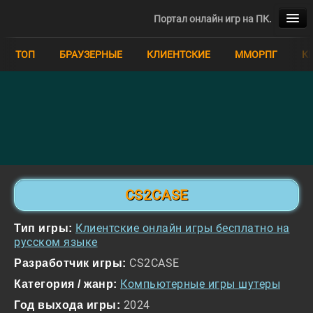
Портал онлайн игр на ПК.
ТОП
ТОП
БРАУЗЕРНЫЕ
КЛИЕНТСКИЕ
ММОРПГ
К
БРАУЗЕРНЫЕ
КЛИЕНТСКИЕ
ММОРПГ
КВЕСТЫ
CS2CASE
MOBA
Клиентские онлайн игры бесплатно на
Тип игры:
ММО
русском языке
CS2CASE
Разработчик игры:
РПГ
Компьютерные игры шутеры
Категория / жанр:
СИМУЛЯТОРЫ
2024
Год выхода игры: