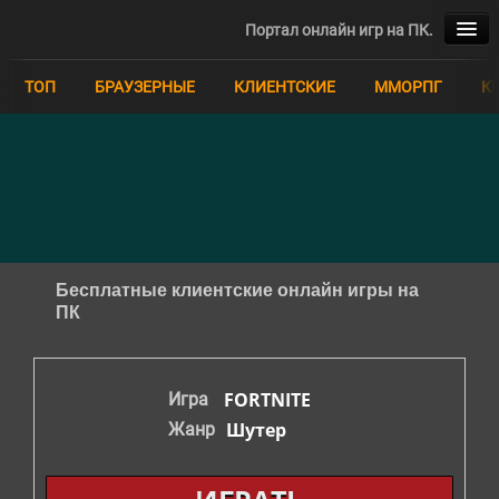
Портал онлайн игр на ПК.
ТОП
ТОП
БРАУЗЕРНЫЕ
КЛИЕНТСКИЕ
ММОРПГ
К
БРАУЗЕРНЫЕ
КЛИЕНТСКИЕ
ММОРПГ
КВЕСТЫ
Бесплатные клиентские онлайн игры на
ПК
MOBA
ММО
FORTNITE
Игра
Шутер
Жанр
РПГ
СИМУЛЯТОРЫ