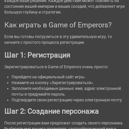
каждое ваше решение. Каждое действие может повлиять на
состояние вашей империи и ваших соседей, что добавляет игре
большую глубину и стратегии.
Как играть в Game of Emperors?
Если вы готовы погрузиться в эту удивительную игру, то
начните с простого процесса регистрации.
Шаг 1: Регистрация
Зарегистрироваться в Game of Emperors очень просто:
Перейдите на официальный сайт игры.
Нажмите на кнопку «Зарегистрироваться».
Заполните необходимые данные: имя, адрес электронной
почты и придумайте пароль.
Подтвердите свою регистрацию через электронную почту.
Шаг 2: Создание персонажа
После регистрации вам предложат создать своего персонажа.
Выберите имя вашего правителя, настройте внешний вид и