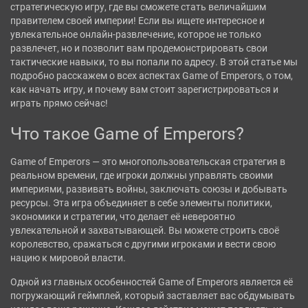
стратегическую игру, где вы сможете стать величайшим
правителем своей империи! Если вы ищете интересное и
увлекательное онлайн-развлечение, которое не только
развлечет, но и позволит вам продемонстрировать свои
тактические навыки, то вы попали по адресу. В этой статье мы
подробно расскажем о всех аспектах Game of Emperors, о том,
как начать игру, и почему вам стоит зарегистрироваться и
играть прямо сейчас!
Что такое Game of Emperors?
Game of Emperors — это многопользовательская стратегия в
реальном времени, где игроки должны управлять своими
империями, развивать войны, заключать союзы и добывать
ресурсы. Эта игра объединяет в себе элементы политики,
экономики и стратегии, что делает её невероятно
увлекательной и захватывающей. Вы можете строить своё
королевство, сражаться с другими игроками и вести свою
нацию к мировой власти.
Одной из главных особенностей Game of Emperors является её
погружающий геймплей, который заставляет вас обдумывать