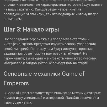
определите начальные характеристики, которые будут влиять
на вашу стратегию. Каждое решение повлияет на
последующие этапы игры, так что подойдите к этому шагу с
вниманием.
Шаг 3: Начало игры
После создания персонажа вы попадаете в стартовый
интерфейс, где вам предстоит изучить основы управления
своей империей. Поначалу вам будут доступны простые
задания, которые помогут вам освоить геймплей. Не
переживайте, вы не одни — в игре есть множество учебных
материалов и гайдов, которые помогут вам на старте.
Основные механики Game of
Emperors
В Game of Emperors существует множество механик, которые
делают игру уникальной и интересной. Давайте рассмотрим
некоторые из них.