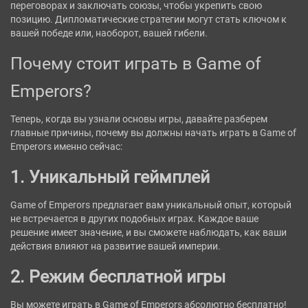
переговорах и заключать союзы, чтобы укрепить свою
позицию. Дипломатические стратегии могут стать ключом к
вашей победе или, наоборот, вашей гибели.
Почему стоит играть в Game of
Emperors?
Теперь, когда вы узнали основы игры, давайте разберем
главные причины, почему вы должны начать играть в Game of
Emperors именно сейчас:
1. Уникальный геймплей
Game of Emperors предлагает вам уникальный опыт, который
не встречается в других подобных играх. Каждое ваше
решение имеет значение, и вы сможете наблюдать, как ваши
действия влияют на развитие вашей империи.
2. Режим бесплатной игры
Вы можете играть в Game of Emperors абсолютно бесплатно!