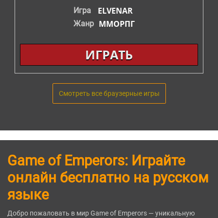
ELVENAR
Игра
ММОРПГ
Жанр
ИГРАТЬ
Смотреть все браузерные игры
Game of Emperors: Играйте
онлайн бесплатно на русском
языке
Добро пожаловать в мир Game of Emperors — уникальную