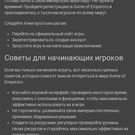
Готовы начать свою имперскую авантюру? Не теряйте
времени! Пройдите регистрацию в Game of Emperors и
присоединитесь к тысячам игроков по всему миру!
Следуйте этим простым шагам:
Перейти на официальный сайт игры.
Зарегистрироваться, создав аккаунт.
Запустите игру и начните ваше приключение!
Советы для начинающих игроков
Если вы только начинаете играть, вот несколько ценных
советов, которые помогут вам не потеряться в мире Game of
Emperors:
Изучайте игровой интерфейс: проведите некоторое время,
знакомясь с кнопками и функциями, чтобы максимально
эффективно использовать их в игре.
Не торопитесь: развивайте свою империю постепенно,
принимая обдуманные решения.
Следите за ресурсами: регулярно проверяйте уровень
своих ресурсов и старайтесь максимально эффективно их
использовать.