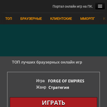
Портал онлайн игр на ПК.
ТОП
ТОП
БРАУЗЕРНЫЕ
КЛИЕНТСКИЕ
ММОРПГ
К
БРАУЗЕРНЫЕ
КЛИЕНТСКИЕ
ММОРПГ
КВЕСТЫ
ТОП лучших браузерных онлайн игр
MOBA
FORGE OF EMPIRES
Игра
ММО
Стратегия
Жанр
РПГ
ИГРАТЬ
СИМУЛЯТОРЫ