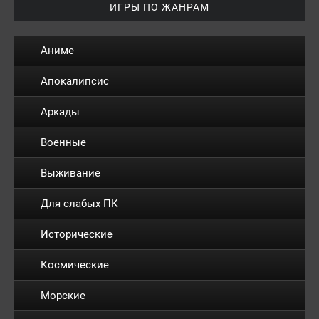
ИГРЫ ПО ЖАНРАМ
Аниме
Апокалипсис
Аркады
Военные
Выживание
Для слабых ПК
Исторические
Космические
Морские