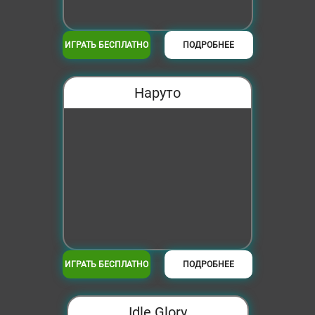
ИГРАТЬ БЕСПЛАТНО
ПОДРОБНЕЕ
Наруто
ИГРАТЬ БЕСПЛАТНО
ПОДРОБНЕЕ
Idle Glory