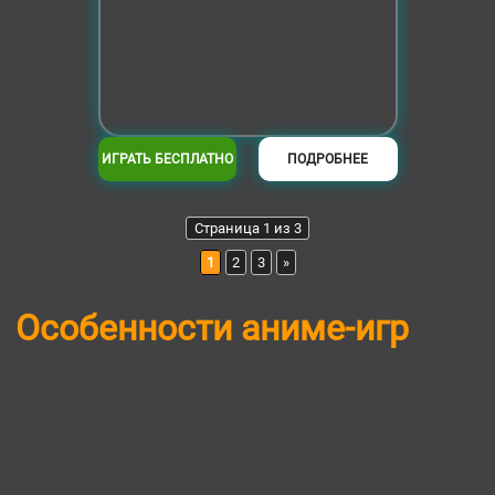
ИГРАТЬ БЕСПЛАТНО
ПОДРОБНЕЕ
Страница 1 из 3
1
2
3
»
Особенности аниме-игр