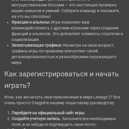
могущественными боссами — это настоящая проверка
ваших навыков и умений. Соберите команду и покажите,
на что вы способны!
Фракции и альянсы:
Игра позволяет вам
взаимодействовать с другими игроками через создание
фракций и альянсов. Это добавляет элементы стратегии и
социализации.
Захватывающая графика:
Несмотря на свою возраст,
графика игры по-прежнему впечатляет своей
детализированностью и разнообразием окружающего
мира.
Как зарегистрироваться и начать
играть?
Итак, как же начать свое приключение в мире Lineage 2? Все
очень просто! Следуйте нашему пошаговому руководству:
Перейдите на официальный сайт игры.
Создайте учетную запись.
Заполните все необходимые
поля, и не забудьте подтвердить свою почту.