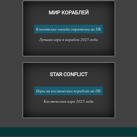
МИР КОРАБЛЕЙ
Клиентские онлайн стратегии на ПК
Лучшая игра в корабли 2025 года
STAR CONFLICT
Игры на космических кораблях на ПК
Космическая игра 2025 года