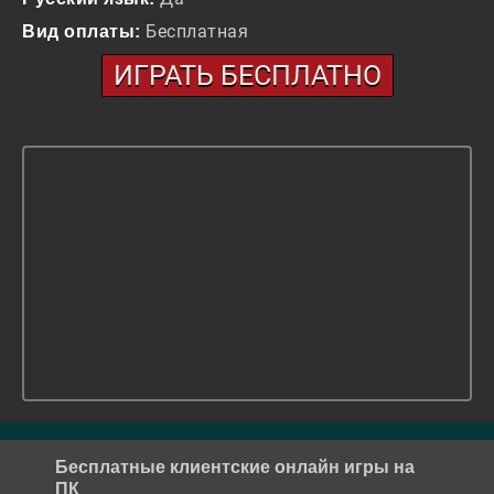
Бесплатная
СТРАТЕГИИ
Вид оплаты:
ИГРАТЬ БЕСПЛАТНО
ШУТЕРЫ
ФЭНТЕЗИ
Бесплатные клиентские онлайн игры на
ПК