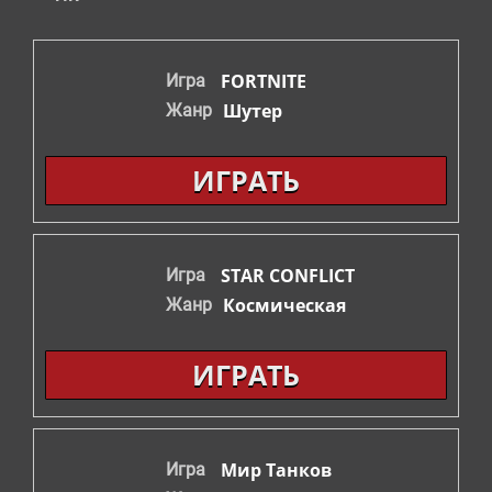
FORTNITE
Игра
Шутер
Жанр
ИГРАТЬ
STAR CONFLICT
Игра
Космическая
Жанр
ИГРАТЬ
Мир Танков
Игра