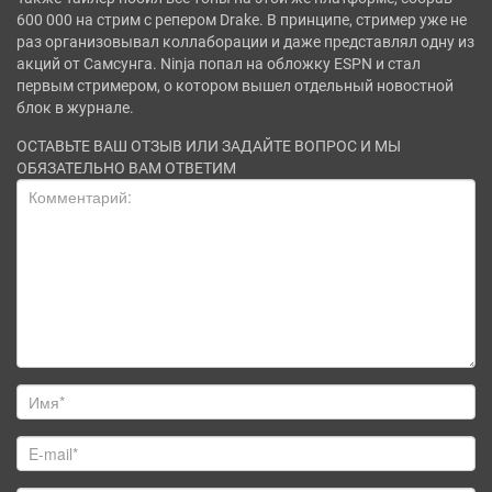
600 000 на стрим с репером Drake. В принципе, стример уже не
раз организовывал коллаборации и даже представлял одну из
акций от Самсунга. Ninja попал на обложку ESPN и стал
первым стримером, о котором вышел отдельный новостной
блок в журнале.
ОСТАВЬТЕ ВАШ ОТЗЫВ ИЛИ ЗАДАЙТЕ ВОПРОС И МЫ
ОБЯЗАТЕЛЬНО ВАМ ОТВЕТИМ