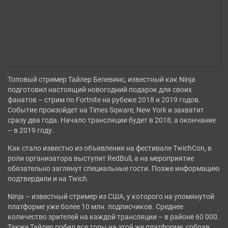
СТРАТЕГИИ
ШУТЕРЫ
ФЭНТЕЗИ
Топовый стример Тайлер Белевинс, известный как Ninja
подготовил настоящий новогодний подарок для своих
фанатов – стрим по Fortnite на рубеже 2018 и 2019 годов.
Событие произойдет на Times Sqware, New York и захватит
сразу два года. Начало трансляции будет в 2018, а окончание
– в 2019 году.
Как стало известно из объявления на фестивале TwichCon, в
роли организатора выступит RedBull, а на мероприятие
обязательно заглянут специальные гости. Позже информацию
подтвердили и на Twich.
Ninja – известный стример из США, у которого на упомянутой
платформе уже более 10 млн. подписчиков. Среднее
количество зрителей на каждой трансляции – в районе 60 000.
Также Тайлер побил все топы на этой же платформе, собрав