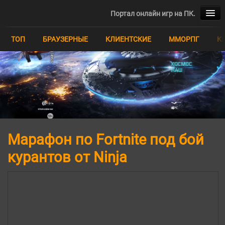
Портал онлайн игр на ПК.
ТОП
ТОП
БРАУЗЕРНЫЕ
КЛИЕНТСКИЕ
ММОРПГ
К
БРАУЗЕРНЫЕ
КЛИЕНТСКИЕ
ММОРПГ
КВЕСТЫ
Марафон по Fortnite под бой
MOBA
курантов от Ninja
ММО
РПГ
СИМУЛЯТОРЫ