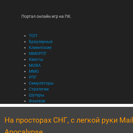
Портал онлайн игр на ПК.
ТОП
Браузерные
Клиентские
ММОРПГ
Квесты
MOBA
ММО
РПГ
Симуляторы
Стратегии
Шутеры
Фэнтези
На просторах СНГ, с легкой руки Mail
Apocalypse