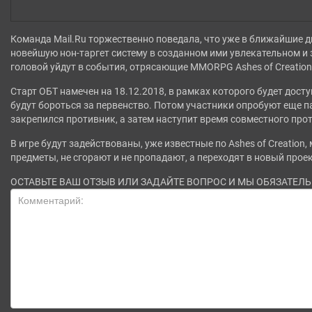
Команда Mail.Ru торжественно поведала, что уже в ближайшие 
новейшую нон-таргет систему в созданном ими увлекательном и
головой уйдут в события, отрясающие MMORPG Ashes of Creation
Старт ОБТ намечен на 18.12.2018, в рамках которого будет дост
будут бороться за первенство. Потом участники опробуют еще п
закрепился противник, а затем наступит время совместного п
В игре будут задействованы, уже известные по Ashes of Creation
предметы, не сгорают и не пропадают, а переходят в новый проек
ОСТАВЬТЕ ВАШ ОТЗЫВ ИЛИ ЗАДАЙТЕ ВОПРОС И МЫ ОБЯЗАТЕЛ