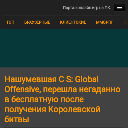
Портал онлайн игр на ПК.
ТОП
ТОП
БРАУЗЕРНЫЕ
КЛИЕНТСКИЕ
ММОРПГ
К
БРАУЗЕРНЫЕ
КЛИЕНТСКИЕ
ММОРПГ
КВЕСТЫ
Нашумевшая C S: Global
MOBA
Offensive, перешла негаданно
в бесплатную после
ММО
получения Королевской
РПГ
битвы
СИМУЛЯТОРЫ