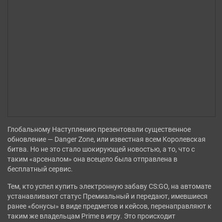
СТРАТЕГИИ
ШУТЕРЫ
ФЭНТЕЗИ
Глобальному Наступлению презентовали существенное
обновление — Danger Zone, или известная всем Королевская
битва. Но не это стало шокирующей новостью, а то, что с
таким «арсеналом» она всецело была отправлена в
бесплатный сервис.
Тем, кто успел купить электронную забаву CS:GO, на автомате
устанавливают статус Премиальный и передают, имевшиеся
ранее «бонусы» в виде предметов и кейсов, перенаправляют к
таким же владельцам Prime в игру. Это происходит