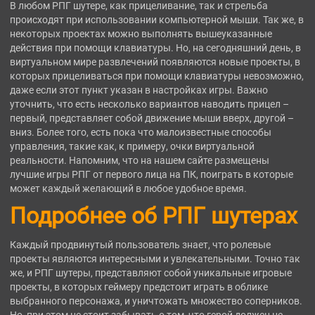
В любом РПГ шутере, как прицеливание, так и стрельба
происходят при использовании компьютерной мыши. Так же, в
некоторых проектах можно выполнять вышеуказанные
действия при помощи клавиатуры. Но, на сегодняшний день, в
виртуальном мире развлечений появляются новые проекты, в
которых прицеливаться при помощи клавиатуры невозможно,
даже если этот пункт указан в настройках игры. Важно
уточнить, что есть несколько вариантов наводить прицел –
первый, представляет собой движение мыши вверх, другой –
вниз. Более того, есть пока что малоизвестные способы
управления, такие как, к примеру, очки виртуальной
реальности. Напомним, что на нашем сайте размещены
лучшие игры РПГ от первого лица на ПК, поиграть в которые
может каждый желающий в любое удобное время.
Подробнее об РПГ шутерах
Каждый продвинутый пользователь знает, что ролевые
проекты являются интересными и увлекательными. Точно так
же, и РПГ шутеры, представляют собой уникальные игровые
проекты, в которых геймеру предстоит играть в облике
выбранного персонажа, и уничтожать множество соперников.