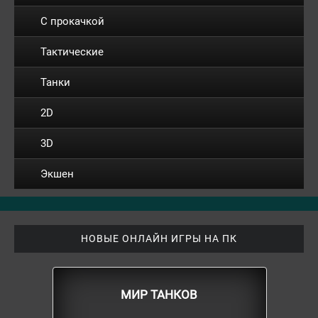
С прокачкой
Тактические
Танки
2D
3D
Экшен
НОВЫЕ ОНЛАЙН ИГРЫ НА ПК
МИР ТАНКОВ