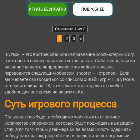
ИГРАТЬ БЕСПЛАТНО
ПОДРОБНЕЕ
Страница 1 из 3
1
2
3
»
Шутеры – это востребованное направление компьютерных игр,
в которых в основу положена «стрелялка». Собственно, и само
название данного направления с английского языка
переводится следующим образом: shooter — «стрелок». Если
вы желаете ознакомиться со списком онлайн игр РПГ шутеров
от первого лица на ПК, то вы можете это сделать в любое
удобное для вас время на нашем сайте.
Суть игрового процесса
Пользователю будет необходимо уничтожать огромное
количество соперников, которые будут поджидать на каждом
углу. Для того чтобы у геймера была возможность одержать
победу над врагом, разработчики предоставляют огромный