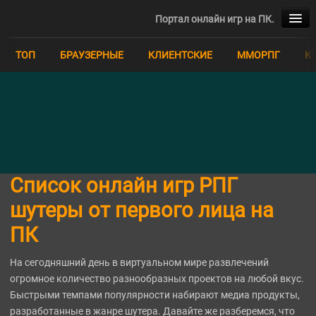
Портал онлайн игр на ПК.
ТОП
ТОП
БРАУЗЕРНЫЕ
КЛИЕНТСКИЕ
ММОРПГ
К
БРАУЗЕРНЫЕ
КЛИЕНТСКИЕ
ММОРПГ
КВЕСТЫ
Список онлайн игр РПГ
шутеры от первого лица на
MOBA
ПК
ММО
На сегодняшний день в виртуальном мире развлечений
РПГ
огромное количество разнообразных проектов на любой вкус.
Быстрыми темпами популярности набирают медиа продукты,
СИМУЛЯТОРЫ
разработанные в жанре шутера. Давайте же разберемся, что