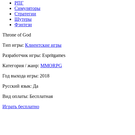
РПГ
Симуляторы
Стратегии
Шутеры
Фэнтези
Throne of God
Тип игры:
Клиентские игры
Разработчик игры:
Espritgames
Категория / жанр:
MMORPG
Год выхода игры:
2018
Русский язык:
Да
Вид оплаты:
Бесплатная
Играть бесплатно