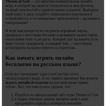
Throne of God
— это многопользовательская онлайн-
игра, в которой вы можете погрузиться в мир фэнтези,
полный опасностей и удивительных созданий. Выберите
свой класс и расу, создайте уникального персонажа и
отправляйтесь в незабываемые приключения с друзьями и
соперниками!
В игре вам придется исследовать огромные карты,
сражаться с могучими боссами и развивать своего героя,
накапливая опыт и ресурсы. Каждый шаг на вашем пути
будет полон сюрпризов, и каждый бой — настоящим
испытанием на выносливость и стратегию.
Как начать играть онлайн
бесплатно на русском языке?
Если вас привлекает идея стать частью этого
увлекательного мира, то не теряйте времени! Вы можете
играть онлайн бесплатно
на русском языке прямо
сейчас. Все, что вам нужно сделать, это:
Перейти на официальный сайт игры Throne of God.
Создать учетную запись: введите свой e-mail,
придумайте пароль и выберите никнейм.