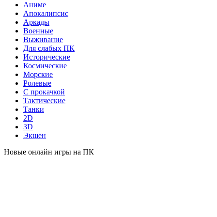
Аниме
Апокалипсис
Аркады
Военные
Выживание
Для слабых ПК
Исторические
Космические
Морские
Ролевые
С прокачкой
Тактические
Танки
2D
3D
Экшен
Новые онлайн игры на ПК