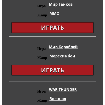
Мир Танков
Игра
ММО
Жанр
ИГРАТЬ
Мир Кораблей
Игра
Морские бои
Жанр
ИГРАТЬ
WAR THUNDER
Игра
Военная
Жанр