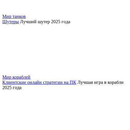
Мир танков
Шутеры
Лучший шутер 2025 года
Мир кораблей
Клиентские онлайн стратегии на ПК
Лучшая игра в корабли
2025 года