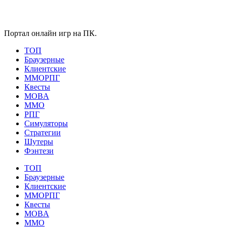
Портал онлайн игр на ПК.
ТОП
Браузерные
Клиентские
ММОРПГ
Квесты
MOBA
ММО
РПГ
Симуляторы
Стратегии
Шутеры
Фэнтези
ТОП
Браузерные
Клиентские
ММОРПГ
Квесты
MOBA
ММО