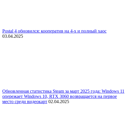
Postal 4 обновился: кооператив на 4-х и полный хаос
03.04.2025
Обновленная статистика Steam за март 2025 года: Windows 11
опережает Windows 10, RTX 3060 возвращается на первое
место среди видеокарт
02.04.2025