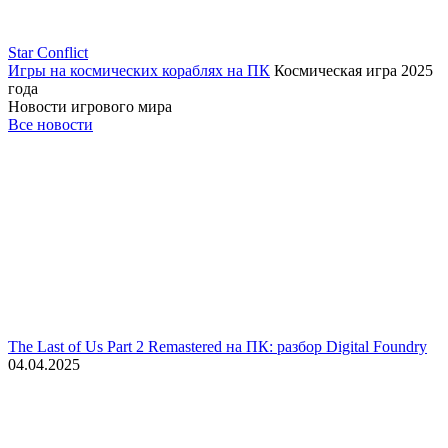
Star Conflict
Игры на космических кораблях на ПК
Космическая игра 2025
года
Новости игрового мира
Все новости
The Last of Us Part 2 Remastered на ПК: разбор Digital Foundry
04.04.2025