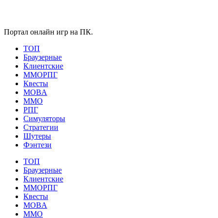
Портал онлайн игр на ПК.
ТОП
Браузерные
Клиентские
ММОРПГ
Квесты
MOBA
ММО
РПГ
Симуляторы
Стратегии
Шутеры
Фэнтези
ТОП
Браузерные
Клиентские
ММОРПГ
Квесты
MOBA
ММО