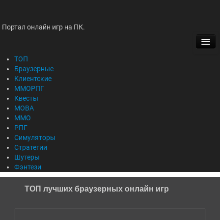
Портал онлайн игр на ПК.
ТОП
БРАУЗЕРНЫЕ
ТОП
Браузерные
Клиентские
КЛИЕНТСКИЕ
ММОРПГ
Квесты
ММОРПГ
MOBA
ММО
КВЕСТЫ
РПГ
Симуляторы
MOBA
Стратегии
Шутеры
Фэнтези
ММО
ТОП лучших браузерных онлайн игр
РПГ
СИМУЛЯТОРЫ