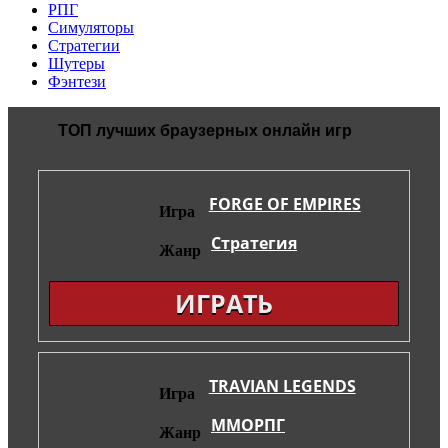
РПГ
Симуляторы
Стратегии
Шутеры
Фэнтези
ТОП лучших браузерных онлайн игр
FORGE OF EMPIRES
Игра
Стратегия
Жанр
ИГРАТЬ
TRAVIAN LEGENDS
Игра
ММОРПГ
Жанр