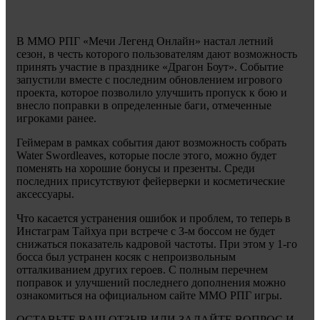
В ММО РПГ «Мечи Легенд Онлайн» настал летний
сезон, в честь которого пользователям дают возможность
принять участие в празднике «Драгон Боут». Событие
запустили вместе с последним обновлением игрового
проекта, которое позволило улучшить пропуск к бою и
внесло поправки в определенные баги, отмеченные
игроками ранее.
Геймерам в рамках события дают возможность собрать
Water Swordleaves, которые после этого, можно будет
поменять на хорошие бонусы и презенты. Среди
последних присутствуют фейерверки и косметические
аксессуары.
Что касается устранения ошибок и проблем, то теперь в
Инстаграм Тайхуа при встрече с 3-м боссом не будет
снижаться показатель кадровой частоты. При этом у 1-го
босса был устранен косяк с непроизвольным
отталкиванием других героев. С полным перечнем
поправок и улучшений последнего дополнения можно
ознакомиться на официальном сайте ММО РПГ игры.
ОСТАВЬТЕ ВАШ ОТЗЫВ ИЛИ ЗАДАЙТЕ ВОПРОС И