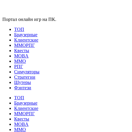
Портал онлайн игр на ПК.
ТОП
Браузерные
Клиентские
ММОРПГ
Квесты
MOBA
ММО
РПГ
Симуляторы
Стратегии
Шутеры
Фэнтези
ТОП
Браузерные
Клиентские
ММОРПГ
Квесты
MOBA
ММО