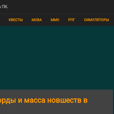
 ПК.
КВЕСТЫ
MOBA
ММО
РПГ
СИМУЛЯТОРЫ
орды и масса новшеств в