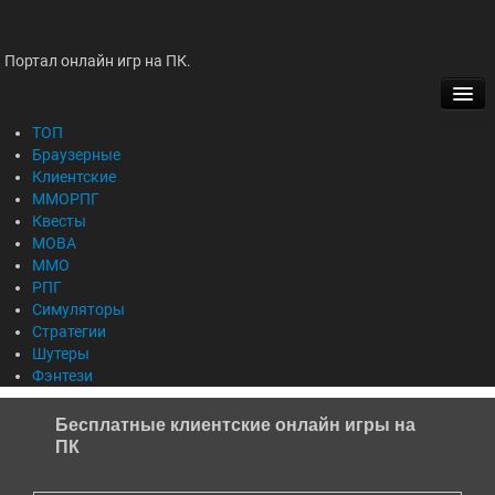
Портал онлайн игр на ПК.
ТОП
БРАУЗЕРНЫЕ
ТОП
Браузерные
Клиентские
КЛИЕНТСКИЕ
ММОРПГ
Квесты
ММОРПГ
MOBA
ММО
КВЕСТЫ
РПГ
Симуляторы
MOBA
Стратегии
Шутеры
Фэнтези
ММО
Бесплатные клиентские онлайн игры на
РПГ
ПК
СИМУЛЯТОРЫ