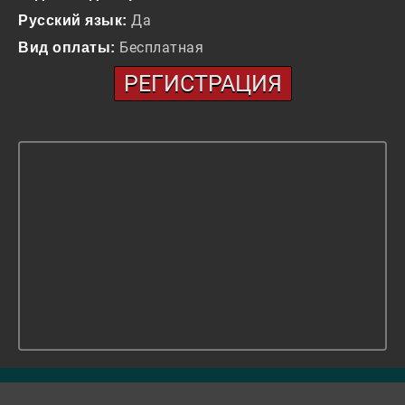
Да
Русский язык:
СТРАТЕГИИ
Бесплатная
Вид оплаты:
ШУТЕРЫ
РЕГИСТРАЦИЯ
ФЭНТЕЗИ