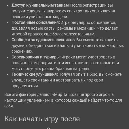
Доступ к уникальным танкам:
После регистрации вы
получите доступ к широкому спектру танков, включая
редкие и уникальные модели.
Постоянные обновления:
Игра регулярно обновляется,
добавляя новые карты, режимы и механики, что делает
игровой процесс еще более увлекательным.
Сообщество единомышленников:
Вы сможете находить
друзей, объединяться в кланы и участвовать в командных
сражениях.
Соревнования и турниры:
Игроки могут участвовать в
различных мероприятиях и испытаниях, за которые они
могут получать разнообразные награды.
Технические улучшения:
Получая опыт в бою, вы сможете
улучшать свои танки и настраивать их под свои
предпочтения.
Все эти факторы делают «Мир Танков» не просто игрой, а
настоящим увлечением, в котором каждый найдет что-то для
себя.
Как начать игру после