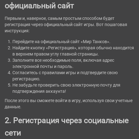
официальный сайт
Первым и, наверное, самым простым способом будет
регистрация через официальный сайт игры. Вот пошаговая
инструкция:
Перейдите на официальный сайт «Мир Танков».
Найдите кнопку «Регистрация», которая обычно находится
в верхнем правом углу главной страницы.
Заполните все необходимые поля, включая адрес
электронной почты и пароль.
Согласитесь с правилами игры и подтвердите свою
регистрацию.
Не забудьте проверить свою электронную почту для
подтверждения аккаунта!
После этого вы сможете войти в игру, используя свои учетные
данные.
2. Регистрация через социальные
сети