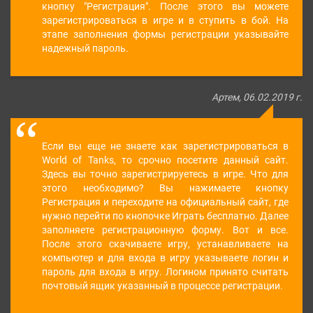
кнопку "Регистрация". После этого вы можете
зарегистрироваться в игре и в ступить в бой. На
этапе заполнения формы регистрации указывайте
надежный пароль.
Артем, 06.02.2019 г.
Если вы еще не знаете как зарегистрироваться в
World of Tanks, то срочно посетите данный сайт.
Здесь вы точно зарегистрируетесь в игре. Что для
этого необходимо? Вы нажимаете кнопку
Регистрация и переходите на официальный сайт, где
нужно перейти по кнопочке Играть бесплатно. Далее
заполняете регистрационную форму. Вот и все.
После этого скачиваете игру, устанавливаете на
компьютер и для входа в игру указываете логин и
пароль для входа в игру. Логином принято считать
почтовый ящик указанный в процессе регистрации.